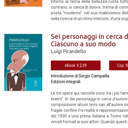
Intorno al tema della bellezza ruota tutt
contrario, si carica di dolore, trema di c
poeta “moderno”: nel suo malinconico dista
nella ricerca di un ritmo interiore, d’una s
Sei personaggi in cerca d
Ciascuno a suo modo
Luigi Pirandello
eBook € 2,99
Introduzione di Sergio Campailla
Edizioni integrali
Le tre opere qui raccolte sono tra i più fa
teatro”. In
Sei personaggi in cerca d’autore
composizione alcuni temi cari all’autore sici
fragile confine fra realtà e rappresentazio
del 1930 e una prima italiana a Torino nell
vincoli formali ai suoi attori. Quando questi s