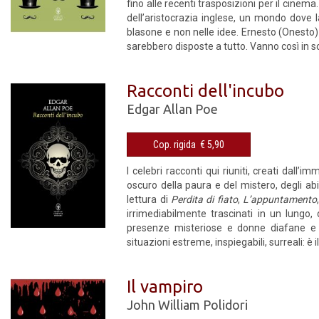
fino alle recenti trasposizioni per il cine
dell’aristocrazia inglese, un mondo dove l
blasone e non nelle idee. Ernesto (Onesto)
sarebbero disposte a tutto. Vanno così in sce
Racconti dell'incubo
Edgar Allan Poe
Cop. rigida € 5,90
I celebri racconti qui riuniti, creati dall
oscuro della paura e del mistero, degli abis
lettura di
Perdita di fiato
,
L’appuntamento
irrimediabilmente trascinati in un lungo, 
presenze misteriose e donne diafane e se
situazioni estreme, inspiegabili, surreali: è i
Il vampiro
John William Polidori