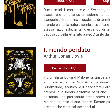
eBook € 2,99
Due uomini, il narratore e lo Svedese, p
trascorrere la notte su un isolotto nel 
tranquillo si trasforma in qualcosa di terri
prendere vita; la natura sembra diventare o
stessa razionalità, in un crescendo di 
caposaldo della letteratura
weird
, tanto da
Il mondo perduto
Arthur Conan Doyle
Cop. rigida € 10,00
Il giornalista Edward Malone si unisce a 
altopiano isolato in Sud America dove s
Summerlee, scettico, e il cacciatore Lor
pterosauri e uomini-scimmia ostili che l
portando uno pterosauro come prova. La 
Malone rinuncia al suo amore, Roxton pian
preistoriche e pericoli sconosciuti,
...