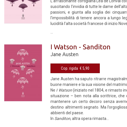
L’affascinante cortigiana Léa de Lonval col
suscitando l’invidia di tutte le dame dell’a
passioni, e giunta alla soglia dei cinquan
l’impossibilità di tenere ancora a lungo le
lucidità l’alta società francese di inizio N
...
I Watson - Sanditon
Jane Austen
Cop. rigida € 5,90
Jane Austen ha saputo ritrarre magistralme
buone maniere e la sua visione del matri
Ne
I Watson
(iniziato nel 1804, e rimasto i
situazione – ben nota alla scrittrice, ch
mantenere un certo decoro senza averne i
destino altrimenti segnato. Ma l’orgogliosa
abbienti del paese.
In
Sanditon
, altra opera rimasta...