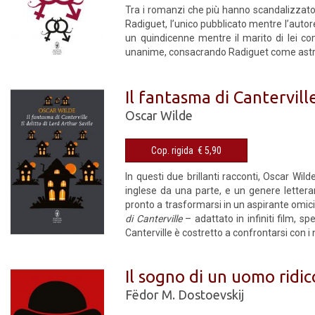
Tra i romanzi che più hanno scandalizzato i
Radiguet, l’unico pubblicato mentre l’autor
un quindicenne mentre il marito di lei co
unanime, consacrando Radiguet come astro
Il fantasma di Canterville
Oscar Wilde
Cop. rigida € 5,90
In questi due brillanti racconti, Oscar Wild
inglese da una parte, e un genere letterari
pronto a trasformarsi in un aspirante omic
di Canterville
– adattato in infiniti film, sp
Canterville è costretto a confrontarsi con i n
Il sogno di un uomo ridic
Fëdor M. Dostoevskij