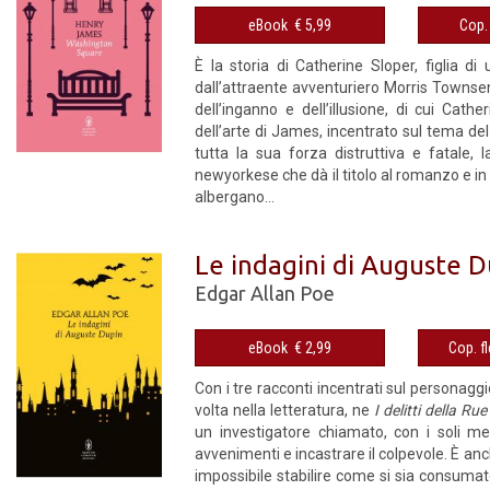
eBook € 5,99
È la storia di Catherine Sloper, figlia
dall’attraente avventuriero Morris Townsend
dell’inganno e dell’illusione, di cui Cath
dell’arte di James, incentrato sul tema del
tutta la sua forza distruttiva e fatale
newyorkese che dà il titolo al romanzo e in
albergano...
Le indagini di Auguste 
Edgar Allan Poe
eBook € 2,99
Con i tre racconti incentrati sul personaggi
volta nella letteratura, ne
I delitti della R
un investigatore chiamato, con i soli mez
avvenimenti e incastrare il colpevole. È anch
impossibile stabilire come si sia consumato