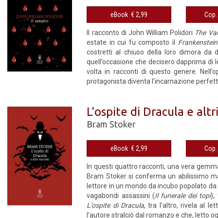
eBook € 2,99
Il racconto di John William Polidori
The Va
estate in cui fu composto il
Frankenstein
costretti al chiuso della loro dimora da
quell’occasione che decisero dapprima di leg
volta in racconti di questo genere. Nell’
protagonista diventa l’incarnazione perfett
L'ospite di Dracula e altr
Bram Stoker
eBook € 2,99
In questi quattro racconti, una vera gemm
Bram Stoker si conferma un abilissimo m
lettore in un mondo da incubo popolato da lup
vagabondi assassini (
Il funerale dei topi
),
L’ospite di Dracula
, tra l’altro, rivela al
l’autore stralciò dal romanzo e che, letto o