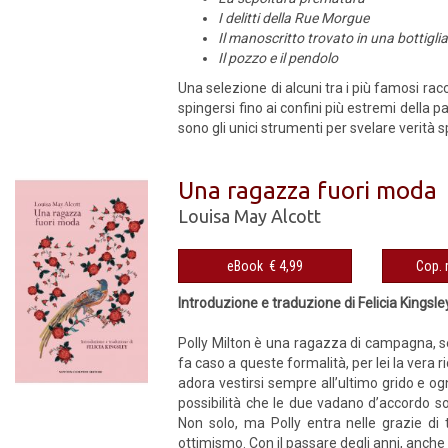
I delitti della Rue Morgue
Il manoscritto trovato in una bottigli
Il pozzo e il pendolo
Una selezione di alcuni tra i più famosi racc
spingersi fino ai confini più estremi della p
sono gli unici strumenti per svelare verità 
Una ragazza fuori moda
Louisa May Alcott
eBook € 4,99
Introduzione e traduzione di Felicia Kingsle
Polly Milton è una ragazza di campagna, s
fa caso a queste formalità, per lei la vera
adora vestirsi sempre all’ultimo grido e ogn
possibilità che le due vadano d’accordo s
Non solo, ma Polly entra nelle grazie di 
ottimismo. Con il passare degli anni, anche i