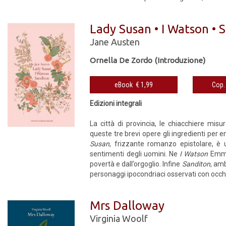
Lady Susan • I Watson • 
Jane Austen
Ornella De Zordo (Introduzione)
eBook € 1,99
Edizioni integrali
La città di provincia, le chiacchiere misu
queste tre brevi opere gli ingredienti per 
Susan
, frizzante romanzo epistolare, è u
sentimenti degli uomini. Ne
I Watson
Emma,
povertà e dall’orgoglio. Infine
Sanditon
, amb
personaggi ipocondriaci osservati con occhio 
Mrs Dalloway
Virginia Woolf