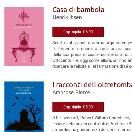
Casa di bambola
Henrik Ibsen
Cop. rigida € 5,90
Scritta dal grande drammaturgo norvege
fortemente femminista che la anima, suscit
della sua presa di coscienza del suo ruolo
Ottocento – è, oggi come allora, un inno all
ricercare la felicità e l’affermazione di sé 
I racconti dell'oltretomb
Ambrose Bierce
Cop. rigida € 5,90
H.P. Lovecraft, Robert William Chamblers, R
essere debitori nei confronti di Ambrose Bier
straordinaria padronanza del genere orrori