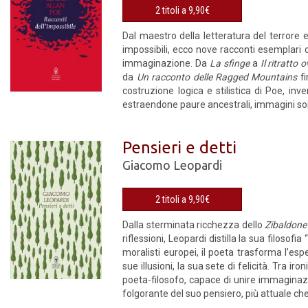
2 titoli a 9,90€
Dal maestro della letteratura del terrore 
impossibili, ecco nove racconti esemplari c
immaginazione. Da
La sfinge
a
Il ritratto 
da
Un racconto delle Ragged Mountains
f
costruzione logica e stilistica di Poe, inve
estraendone paure ancestrali, immagini so
Pensieri e detti
Giacomo Leopardi
2 titoli a 9,90€
Dalla sterminata ricchezza dello
Zibaldone
riflessioni, Leopardi distilla la sua filosofi
moralisti europei, il poeta trasforma l’es
sue illusioni, la sua sete di felicità. Tra 
poeta-filosofo, capace di unire immaginazio
folgorante del suo pensiero, più attuale ch