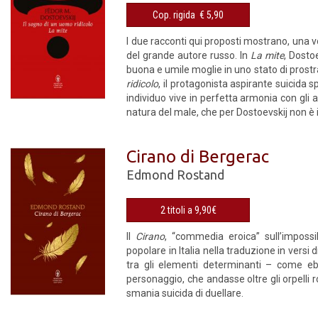
Cop. rigida € 5,90
I due racconti qui proposti mostrano, una vo
del grande autore russo. In
La mite
, Dosto
buona e umile moglie in uno stato di prost
ridicolo
, il protagonista aspirante suicida 
individuo vive in perfetta armonia con gli a
natura del male, che per Dostoevskij non è 
Cirano di Bergerac
Edmond Rostand
2 titoli a 9,90€
Il
Cirano
, “commedia eroica” sull’imposs
popolare in Italia nella traduzione in versi 
tra gli elementi determinanti – come ebb
personaggio, che andasse oltre gli orpelli r
smania suicida di duellare.