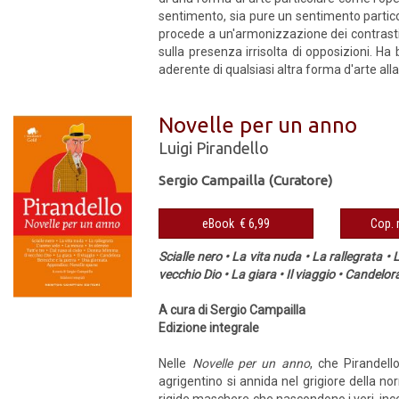
sentimento, sia pure un sentimento particola
procede a un'armonizzazione dei contrasti,
sulla presenza irrisolta di opposizioni. H
aderente di qualsiasi altra forma d'arte alla
Novelle per un anno
Luigi Pirandello
Sergio Campailla (Curatore)
eBook € 6,99
Scialle nero • La vita nuda • La rallegrata •
vecchio Dio • La giara • Il viaggio • Candelo
A cura di Sergio Campailla
Edizione integrale
Nelle
Novelle per un anno
, che Pirandell
agrigentino si annida nel grigiore della no
rigide maschere che nascondono i veri, ince