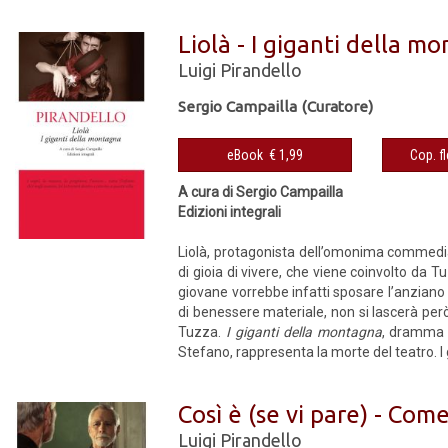
Liolà - I giganti della m
Luigi Pirandello
Sergio Campailla (Curatore)
eBook € 1,99
A cura di Sergio Campailla
Edizioni integrali
Liolà, protagonista dell’omonima commedia 
di gioia di vivere, che viene coinvolto da 
giovane vorrebbe infatti sposare l’anziano
di benessere materiale, non si lascerà per
Tuzza.
I giganti della montagna
, dramma i
Stefano, rappresenta la morte del teatro. I gi
Così è (se vi pare) - Come
Luigi Pirandello