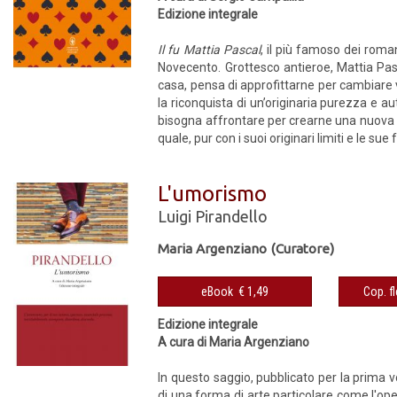
Edizione integrale
Il fu Mattia Pascal
, il più famoso dei roma
Novecento. Grottesco antieroe, Mattia P
casa, pensa di approfittarne per cambiare vi
la riconquista di un’originaria purezza e a
bisogna affrontare per crearne una nuova è
quale, pur con i suoi originari limiti e le sue f
L'umorismo
Luigi Pirandello
Maria Argenziano (Curatore)
eBook € 1,49
Edizione integrale
A cura di Maria Argenziano
In questo saggio, pubblicato per la prima v
di una forma di arte particolare come l'ope