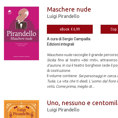
Maschere nude
Luigi Pirandello
eBook € 6,99
A cura di Sergio Campailla
Edizioni integrali
Maschere nude
raccoglie il grande percorso 
Sicilia
fino al teatro «dei miti», attrave
d’autore
, in cui il teatro borghese cede i
di costruzione.
Il volume contiene:
Sei personaggi in cerca 
Tuda
;
La vita che ti diedi
;
L’uomo dal fiore 
virtù
;
Come prima, meglio di...
Uno, nessuno e centomil
Luigi Pirandello