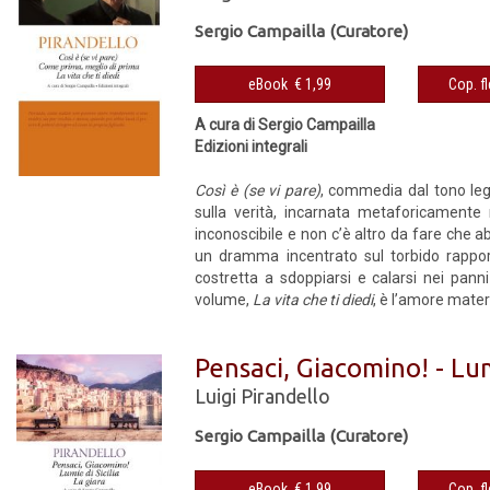
Sergio Campailla (Curatore)
eBook € 1,99
A cura di Sergio Campailla
Edizioni integrali
Così è (se vi pare)
, commedia dal tono leg
sulla verità, incarnata metaforicamente 
inconoscibile e non c’è altro da fare che 
un dramma incentrato sul torbido rapport
costretta a sdoppiarsi e calarsi nei pan
volume,
La vita che ti diedi
, è l’amore mater
Pensaci, Giacomino! - Lumi
Luigi Pirandello
Sergio Campailla (Curatore)
eBook € 1,99