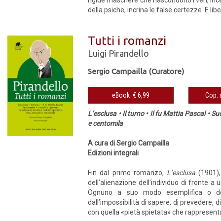
della psiche, incrina le false certezze. E lib
Tutti i romanzi
Luigi Pirandello
Sergio Campailla (Curatore)
eBook € 6,99
L’esclusa • Il turno • Il fu Mattia Pascal • 
e centomila
A cura di Sergio Campailla
Edizioni integrali
Fin dal primo romanzo,
L’esclusa
(1901),
dell’alienazione dell’individuo di fronte a u
Ognuno a suo modo esemplifica o denu
dall’impossibilità di sapere, di prevedere, 
con quella «pietà spietata» che rappresenta 