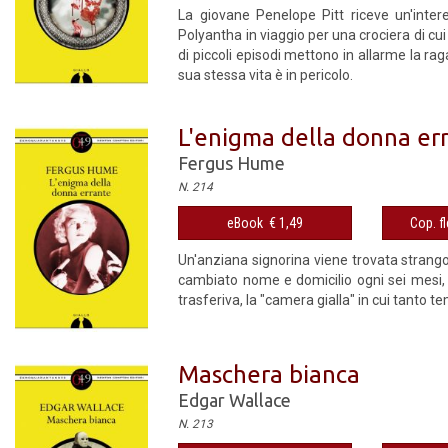
La giovane Penelope Pitt riceve un'inter
Polyantha in viaggio per una crociera di cu
di piccoli episodi mettono in allarme la r
sua stessa vita è in pericolo.
L'enigma della donna er
Fergus Hume
N. 214
eBook € 1,49
Cop. fl
Un'anziana signorina viene trovata strangol
cambiato nome e domicilio ogni sei mesi, 
trasferiva, la "camera gialla" in cui tanto 
Maschera bianca
Edgar Wallace
N. 213