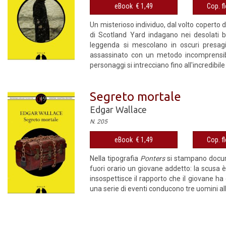
eBook € 1,49
Cop. fl
Un misterioso individuo, dal volto coperto d
di Scotland Yard indagano nei desolati b
leggenda si mescolano in oscuri presagi
assassinato con un metodo incomprensibile
personaggi si intrecciano fino all'incredibile 
Segreto mortale
Edgar Wallace
N. 205
eBook € 1,49
Cop. fl
Nella tipografia
Ponters
si stampano docume
fuori orario un giovane addetto: la scusa 
insospettisce il rapporto che il giovane ha 
una serie di eventi conducono tre uomini alla