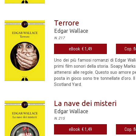
Terrore
Edgar Wallace
N. 217
eBook € 1,49
Cop. fl
Uno dei più famosi romanzi di Edgar Walla
primi film sonori della storia. Soapy Marks
attenersi alle regole. Questo suo amore pe
posta in gioco sono tre tonnellate d'oro. Il
Scotland Yard.
La nave dei misteri
Edgar Wallace
N. 215
eBook € 1,49
Cop. fl