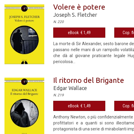
Volere è potere
Joseph S. Fletcher
N. 220
eBook € 1,49
Cop. fl
La morte di Sir Alexander, sesto barone dei 
passano nelle mani di un rampollo volatilizz
che dà al giovane praticante legale Hu
pericolosa...
Il ritorno del Brigante
Edgar Wallace
N. 219
eBook € 1,49
Cop. fl
Anthony Newton, o più confidenzialmente Ton
profittatori e a quanti si sono illecita
protagonista di una serie di mirabolanti im