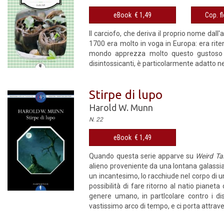
eBook € 1,49
Cop. fl
Il carciofo, che deriva il proprio nome dall'
1700 era molto in voga in Europa: era ritenu
mondo apprezza molto questo gustoso e v
disintossicanti, è particolarmente adatto nei
Stirpe di lupo
Harold W. Munn
N. 22
eBook € 1,49
Quando questa serie apparve su
Weird Ta
alieno proveniente da una lontana galassia,
un incantesimo, lo racchiude nel corpo di un
possibilità di fare ritorno al natio pianet
genere umano, in partlcolare contro i di
vastissimo arco di tempo, e ci porta attraver