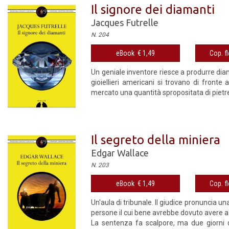
Il signore dei diamanti
Jacques Futrelle
N. 204
eBook € 1,49
Cop. fl
Un geniale inventore riesce a produrre diam
gioiellieri americani si trovano di fronte
mercato una quantità spropositata di pietre p
Il segreto della miniera
Edgar Wallace
N. 203
eBook € 1,49
Cop. fl
Un'aula di tribunale. Il giudice pronuncia u
persone il cui bene avrebbe dovuto avere a 
La sentenza fa scalpore, ma due giorni 