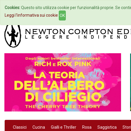
Cookies:
Questo sito utilizza cookie per funzionalità proprie. Se contin
Home
Autori
Eventi
Col
Leggi l'informativa sui cookie
OK
Classici
Cucina
Gialli e Thriller
Rosa
Saggistica
Stor