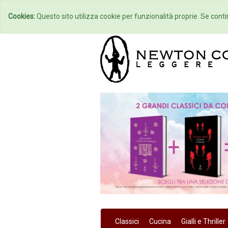
Home
Autori
Cookies:
Questo sito utilizza cookie per funzionalità proprie. Se contin
Classici
Cucina
Gialli e Thriller