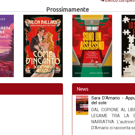
Elenco complet
Prossimamente
News
Sara D'Amario - Appun
del sole
DAL COPIONE AL LIB
LEGAME TRA LA S
NARRATIVA L’autrice/
D’Amario ci racconta s