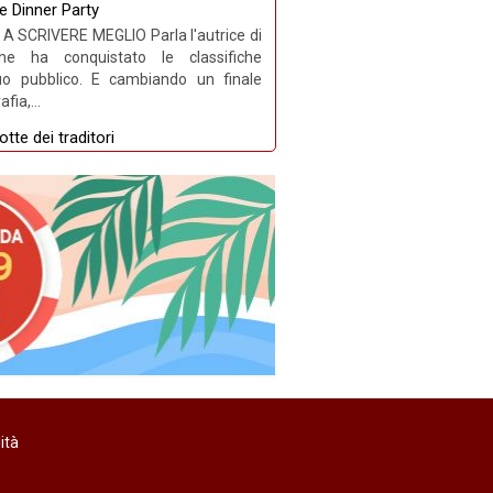
e Dinner Party
A SCRIVERE MEGLIO Parla l'autrice di
e ha conquistato le classifiche
uo pubblico. E cambiando un finale
fia,...
tte dei traditori
RI - INTERVISTA di Andrea Frediani,
itore del Premio Selezione Bancarella,
ici più noti d’Italia, Andrea Frediani
o ambientato...
cuori in affitto - Serie TV
 SERIE TV: SU PRIME VIDEO IN
IN AFFITTO”, DAL BESTSELLER DI
il successo del film tratto da “Non è
ue...
ilia a Felicia Kingsley
 BENE DA NON CONCEDERE A RATE di
u Repubblica Felicia Kingsley riceve il
ità
aobuk, durante la serata del 22 giugno