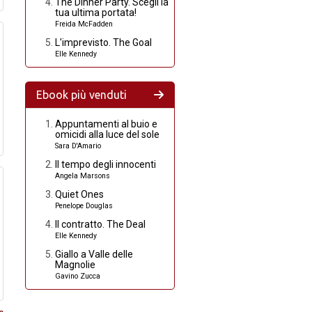
The Dinner Party. Scegli la
tua ultima portata!
Freida McFadden
L'imprevisto. The Goal
Elle Kennedy
Ebook più venduti
Appuntamenti al buio e
omicidi alla luce del sole
Sara D'Amario
Il tempo degli innocenti
Angela Marsons
Quiet Ones
Penelope Douglas
Il contratto. The Deal
Elle Kennedy
Giallo a Valle delle
Magnolie
Gavino Zucca