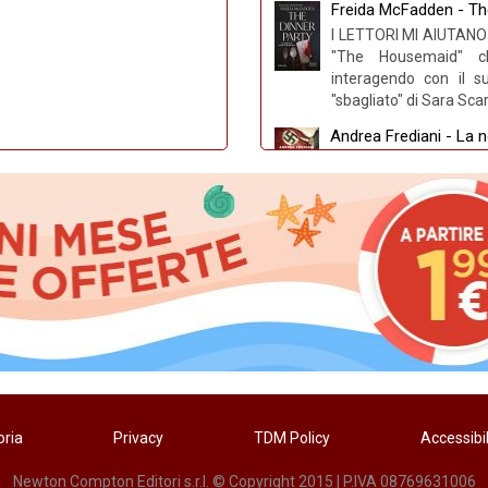
Freida McFadden - Th
I LETTORI MI AIUTANO 
"The Housemaid" ch
interagendo con il s
"sbagliato" di Sara Scara
Andrea Frediani - La no
LA NOTTE DEI TRADITO
su Letteratitudine Vinc
tra i divulgatori stor
pubblica ora un romanz
Felicia Kingsley - Due 
DAL ROMANCE ALLA
ARRIVO “DUE CUORI 
FELICIA KINGSLEY Dopo 
un paese per single”, “D
Taobuk - Premio Sic
LA FIDUCIA È UN
Felicia Kingsley, s
oria
Privacy
TDM Policy
Accessibil
premio Sicilia a T
(ore 21,...
Newton Compton Editori s.r.l. © Copyright 2015 | P.IVA 08769631006