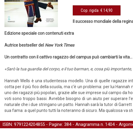
Cop. rigida
€ 14,90
Il successo mondiale della regin
Edizione speciale con contenuti extra
Autrice bestseller del
New York Times
Un contratto con il cattivo ragazzo del campus può cambiarti la vita...
«Sarò la tua guardia del corpo, e il tuo barman, e, cosa più importante,
Hannah Wells è una studentessa modello. Una di quelle ragazze intel
cotta per il più fico della scuola, ma c’è un problema: per lui Hanna
uno dei ragazzi più popolari, grazie alle sue imprese sul campo da ho
voti sono troppo bassi. Avrebbe bisogno di un aiuto per superare l’
naturale che i due stringano un patto. Hannah sarà la tutor di Garrett f
sua fama: a quel punto tutti la noteranno di sicuro. Ma qualcosa va sto
ISBN: 9791224204855 - Pagine: 384 -
Anagramma
n. 1404 - Argome