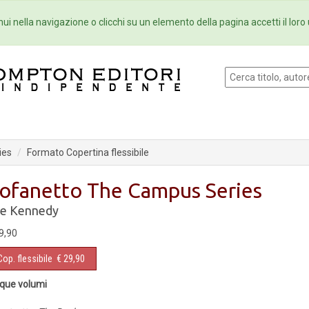
Eventi
Collane
Newsletter
Ebo
ui nella navigazione o clicchi su un elemento della pagina accetti il loro 
ies
Formato Copertina flessibile
ofanetto The Campus Series
le Kennedy
9,90
Cop. flessibile
€ 29,90
que volumi