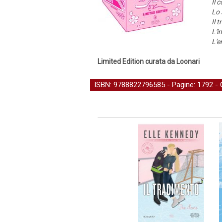
Il 
Lo 
Il 
L'i
L'e
Limited Edition curata da Loonari
ISBN: 9788822796585 - Pagine: 1792 -