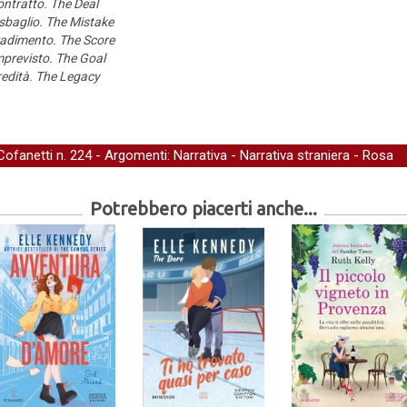
contratto. The Deal
sbaglio. The Mistake
tradimento. The Score
mprevisto. The Goal
redità. The Legacy
Cofanetti
n. 224 - Argomenti:
Narrativa
-
Narrativa straniera
-
Rosa
Potrebbero piacerti anche...