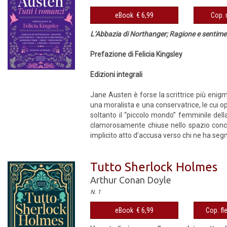
eBook € 6,99
Cop. 
L’Abbazia di Northanger; Ragione e sentime
Prefazione di Felicia Kingsley
Edizioni integrali
Jane Austen è forse la scrittrice più enig
una moralista e una conservatrice, le cui o
soltanto il “piccolo mondo” femminile della
clamorosamente chiuse nello spazio conces
implicito atto d’accusa verso chi ne ha segnat
Tutto Sherlock Holmes
Arthur Conan Doyle
N. 1
eBook € 6,99
Cop. fl