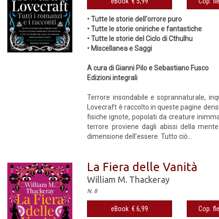
eBook € 5,99
Cop. fl
• Tutte le storie dell'orrore puro
• Tutte le storie oniriche e fantastiche
• Tutte le storie del Ciclo di Cthulhu
• Miscellanea e Saggi
A cura di Gianni Pilo e Sebastiano Fusco
Edizioni integrali
Terrore insondabile e soprannaturale, inqui
Lovecraft è raccolto in queste pagine dens
fisiche ignote, popolati da creature inimma
terrore proviene dagli abissi della men
dimensione dell’essere. Tutto ciò...
La Fiera delle Vanità
William M. Thackeray
N. 8
eBook € 6,99
Cop. fl