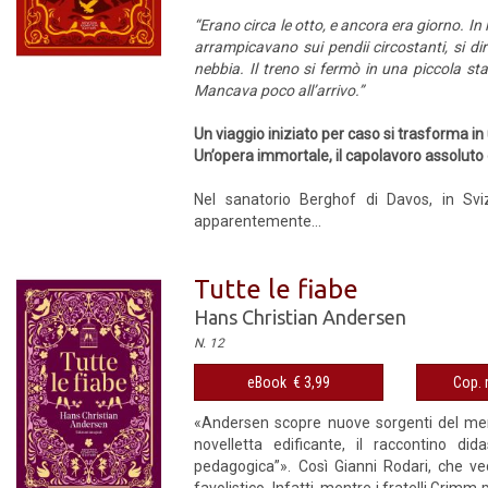
“Erano circa le otto, e ancora era giorno. In
arrampicavano sui pendii circostanti, si di
nebbia. Il treno si fermò in una piccola s
Mancava poco all’arrivo.”
Un viaggio iniziato per caso si trasforma i
Un’opera immortale, il capolavoro assolut
Nel sanatorio Berghof di Davos, in Svi
apparentemente...
Tutte le fiabe
Hans Christian Andersen
N. 12
eBook € 3,99
Cop. 
«Andersen scopre nuove sorgenti del meravi
novelletta edificante, il raccontino di
pedagogica”». Così Gianni Rodari, che v