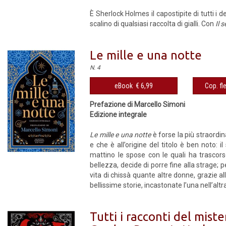
È Sherlock Holmes il capostipite di tutti i 
scalino di qualsiasi raccolta di gialli. Con
Il 
Le mille e una notte
N. 4
eBook € 6,99
Cop. fl
Prefazione di Marcello Simoni
Edizione integrale
Le mille e una notte
è forse la più straordina
e che è all’origine del titolo è ben noto: i
mattino le spose con le quali ha trascorso
bellezza, decide di porre fine alla strage; 
vita di chissà quante altre donne, grazie al
bellissime storie, incastonate l’una nell’altra
Tutti i racconti del mist