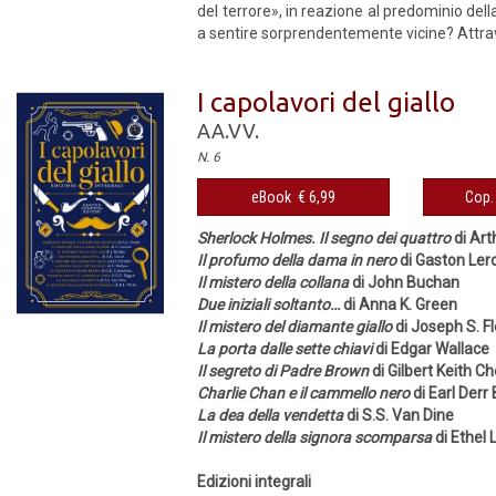
del terrore», in reazione al predominio dell
a sentire sorprendentemente vicine? Attrave
I capolavori del giallo
AA.VV.
N. 6
eBook € 6,99
Cop. 
Sherlock Holmes. Il segno dei quattro
di Art
Il profumo della dama in nero
di Gaston Ler
Il mistero della collana
di John Buchan
Due iniziali soltanto…
di Anna K. Green
Il mistero del diamante giallo
di Joseph S. F
La porta dalle sette chiavi
di Edgar Wallace
Il segreto di Padre Brown
di Gilbert Keith C
Charlie Chan e il cammello nero
di Earl Derr
La dea della vendetta
di S.S. Van Dine
Il mistero della signora scomparsa
di Ethel 
Edizioni integrali