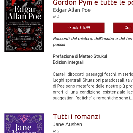
Gordon Pym e tutte le p
Edgar Allan Poe
N. 3
eBook € 5,99
Cop. 
Racconti del mistero, dell’incubo e del ter
poesia
Prefazione di Matteo Strukul
Edizioni integrali
Castelli diroccati, paesaggi foschi, misteri
luoghi spettrali. Situazioni paradossali, tal
di Poe sono metafore delle nostre più prof
orrori di una condizione esistenziale lac
suggestioni “gotiche” e romantiche sono i...
Tutti i romanzi
Jane Austen
N. 2