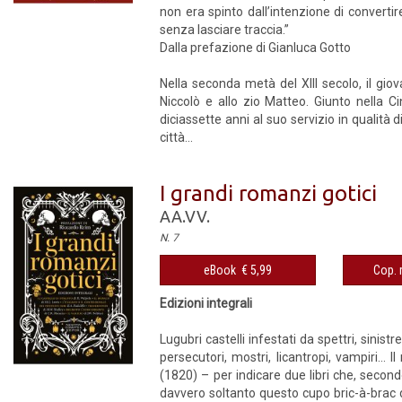
non era spinto dall’intenzione di converti
senza lasciare traccia.”
Dalla prefazione di Gianluca Gotto
Nella seconda metà del XIII secolo, il gi
Niccolò e allo zio Matteo. Giunto nella 
diciassette anni al suo servizio in qualità
città...
I grandi romanzi gotici
AA.VV.
N. 7
eBook € 5,99
Cop. 
Edizioni integrali
Lugubri castelli infestati da spettri, sinistr
persecutori, mostri, licantropi, vampiri... 
(1820) – per indicare due libri che, seco
davvero soltanto questo cupo bric-à-brac di