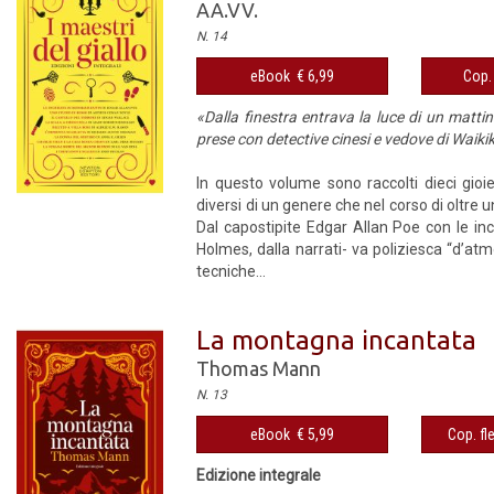
AA.VV.
N. 14
eBook € 6,99
Cop. 
«Dalla finestra entrava la luce di un mattin
prese con detective cinesi e vedove di Waiki
In questo volume sono raccolti dieci gioi
diversi di un genere che nel corso di oltre u
Dal capostipite Edgar Allan Poe con le inc
Holmes, dalla narrati- va poliziesca “d’atm
tecniche...
La montagna incantata
Thomas Mann
N. 13
eBook € 5,99
Cop. fl
Edizione integrale