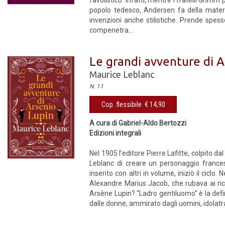
favolistico. Infatti, mentre i fratelli Grimm
popolo tedesco, Andersen fa della materia
invenzioni anche stilistiche. Prende spess
compenetra...
Le grandi avventure di A
Maurice Leblanc
N. 11
Cop. flessibile € 14,90
A cura di Gabriel-Aldo Bertozzi
Edizioni integrali
Nel 1905 l’editore Pierre Lafitte, colpito d
Leblanc di creare un personaggio frances
inserito con altri in volume, iniziò il cicl
Alexandre Marius Jacob, che rubava ai ricch
Arsène Lupin? “Ladro gentiluomo” è la defin
dalle donne, ammirato dagli uomini, idolatra