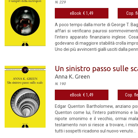
N. 229
eBook € 1,49
Cop. fl
A poco tempo dalla morte di George T. Bagg
affari si verificano paurosi sommoviment
l'intero apparato finanziario inglese. Cosa 
godevano di maggiore stabilità crolla impro
Uno dei più avvincenti gialli usciti dalla pe
Un sinistro passo sulle s
Anna K. Green
N. 190
eBook € 1,49
Cop. fl
Edgar Quenton Bartholomew, anziano possi
Quenton come lui, l'intero patrimonio e la
nipote omonimo e il vecchio, ormai malato
testamento non si riesce a trovare, i mist
tutti i sospetti ricadono sul nuovo venuto...