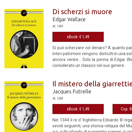
Di scherzi si muore
Edgar Wallace
N. 189
eBook € 1,49
Si può scherzare col denaro? A quanto pare
interi patrimoni vengono distrutti in una sol
ancora venire... Solo la penna di Edgar W
considerato un classico nel suo genere.
Il mistero della giarretti
Jacques Futrelle
N. 188
eBook € 1,49
Cop. fl
Nel 1344 il re d 'Inghilterra Edoardo III re
secoli seguenti, una storica reliquia del M
cui, sullo sfondo di suggestivi scenari, si ri