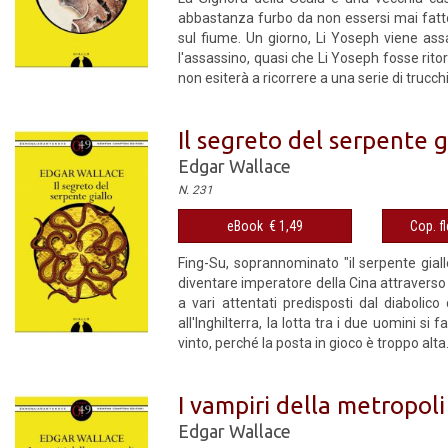
abbastanza furbo da non essersi mai fatto i
sul fiume. Un giorno, Li Yoseph viene assa
l'assassino, quasi che Li Yoseph fosse ritor
non esiterà a ricorrere a una serie di trucch
Il segreto del serpente g
Edgar Wallace
N. 231
eBook € 1,49
Cop. fl
Fing-Su, soprannominato "il serpente giallo
diventare imperatore della Cina attraverso
a vari attentati predisposti dal diabolic
all'Inghilterra, la lotta tra i due uomini s
vinto, perché la posta in gioco è troppo alta
I vampiri della metropoli
Edgar Wallace