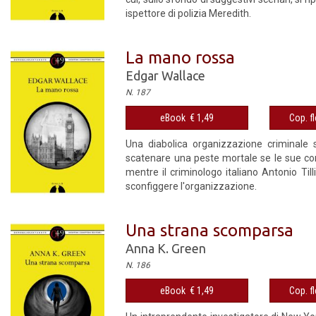
ispettore di polizia Meredith.
La mano rossa
Edgar Wallace
N. 187
eBook € 1,49
Cop. fl
Una diabolica organizzazione criminale s
scatenare una peste mortale se le sue con
mentre il criminologo italiano Antonio Til
sconfiggere l'organizzazione.
Una strana scomparsa
Anna K. Green
N. 186
eBook € 1,49
Cop. fl