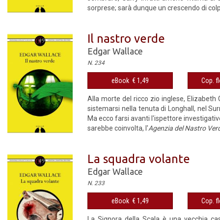
sorprese; sarà dunque un crescendo di colp
Il nastro verde
Edgar Wallace
N. 234
eBook € 1,49
Cop. fl
Alla morte del ricco zio inglese, Elizabeth
sistemarsi nella tenuta di Longhall, nel Sur
Ma ecco farsi avanti l'ispettore investigat
sarebbe coinvolta, l'
Agenzia del Nastro Ver
La squadra volante
Edgar Wallace
N. 233
eBook € 1,49
Cop. fl
La Signora della Scala è una vecchia cas