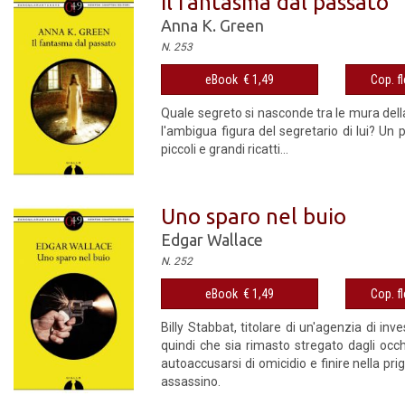
Il fantasma dal passato
Anna K. Green
N. 253
eBook € 1,49
Cop. fl
Quale segreto si nasconde tra le mura dell
l'ambigua figura del segretario di lui? Un p
piccoli e grandi ricatti...
Uno sparo nel buio
Edgar Wallace
N. 252
eBook € 1,49
Cop. fl
Billy Stabbat, titolare di un'agenzia di in
quindi che sia rimasto stregato dagli occh
autoaccusarsi di omicidio e finire nella pr
assassino.