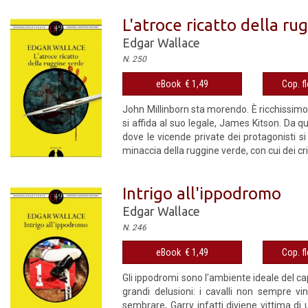
L'atroce ricatto della ru
Edgar Wallace
N. 250
eBook € 1,49
Cop. fl
John Millinborn sta morendo. È ricchissimo 
si affida al suo legale, James Kitson. Da 
dove le vicende private dei protagonisti si 
minaccia della ruggine verde, con cui dei cr
Intrigo all'ippodromo
Edgar Wallace
N. 246
eBook € 1,49
Cop. fl
Gli ippodromi sono l'ambiente ideale del cap
grandi delusioni: i cavalli non sempre v
sembrare, Garry infatti diviene vittima di 