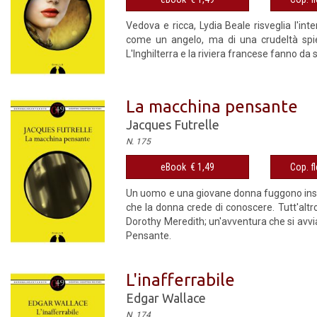
Vedova e ricca, Lydia Beale risveglia l'int
come un angelo, ma di una crudeltà spieta
L'Inghilterra e la riviera francese fanno da s
La macchina pensante
Jacques Futrelle
N. 175
eBook € 1,49
Cop. fl
Un uomo e una giovane donna fuggono insiem
che la donna crede di conoscere. Tutt'altro.
Dorothy Meredith; un'avventura che si avv
Pensante.
L'inafferrabile
Edgar Wallace
N. 174