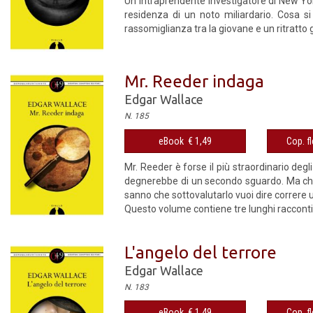
Un intraprendente investigatore di New Yor
residenza di un noto miliardario. Cosa 
rassomiglianza tra la giovane e un ritratt
Mr. Reeder indaga
Edgar Wallace
N. 185
eBook € 1,49
Cop. fl
Mr. Reeder è forse il più straordinario deg
degnerebbe di un secondo sguardo. Ma chi l
sanno che sottovalutarlo vuoi dire correre u
Questo volume contiene tre lunghi racconti, 
L'angelo del terrore
Edgar Wallace
N. 183
eBook € 1,49
Cop. fl