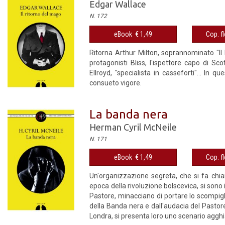
Edgar Wallace
N. 172
eBook € 1,49
Cop. fl
Ritorna Arthur Milton, soprannominato "II 
protagonisti Bliss, l'ispettore capo di Sc
Ellroyd, "specialista in casseforti"... In
consueto vigore.
La banda nera
Herman Cyril McNeile
N. 171
eBook € 1,49
Cop. fl
Un'organizzazione segreta, che si fa chiam
epoca della rivoluzione bolscevica, si sono 
Pastore, minacciano di portare lo scompigli
della Banda nera e dall'audacia del Pastore 
Londra, si presenta loro uno scenario agghi