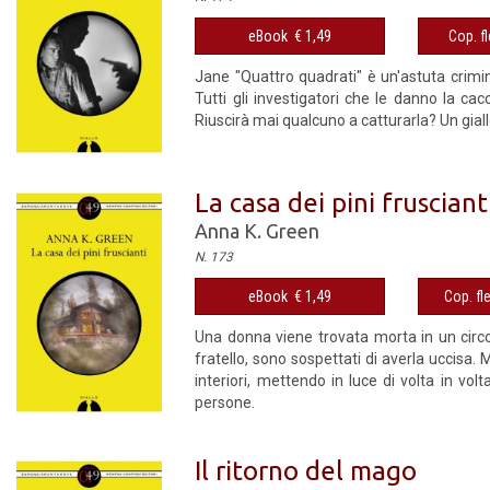
eBook € 1,49
Cop. fl
Jane "Quattro quadrati" è un'astuta crimin
Tutti gli investigatori che le danno la ca
Riuscirà mai qualcuno a catturarla? Un gial
La casa dei pini frusciant
Anna K. Green
N. 173
eBook € 1,49
Cop. fl
Una donna viene trovata morta in un circo
fratello, sono sospettati di averla uccisa. 
interiori, mettendo in luce di volta in volta
persone.
Il ritorno del mago