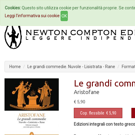
Cookies:
Questo sito utilizza cookie per funzionalità proprie. Se contin
Home
Autori
Eventi
Col
Leggi l'informativa sui cookie
OK
Home
Le grandi commedie. Nuvole - Lisistrata - Rane
Format
Le grandi comm
Aristofane
€ 5,90
Cop. flessibile
€ 5,90
Edizioni integrali con testo grec