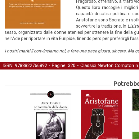
Fragoroso, offensivo, a tratti v
Questo libro raccoglie i miglio
capacità di satira politica e so
Aristofane sono Socrate e i sofis
sovvertire la tradizione. In
Lisist
sesso, organizzato dalle donne ateniesi per ottenere la fine della g
nell’Ade per riportare in vita Euripide, finendo però per preferirgli l’a
I nostri mariti li convinciamo noi, a fare una pace giusta, sincera. Ma qu
ISBN: 9788822766892 - Pagine: 320 -
Classici Newton Compton
n.
Narrativa
Potrebber