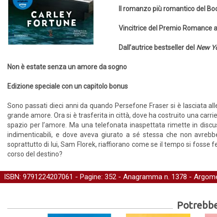
Il romanzo più romantico del Bo
Vincitrice del Premio Romance 
Dall’autrice bestseller del
New Yo
Non è estate senza un amore da sogno
Edizione speciale con un capitolo bonus
Sono passati dieci anni da quando Persefone Fraser si è lasciata alle spa
grande amore. Ora si è trasferita in città, dove ha costruito una carrier
spazio per l’amore. Ma una telefonata inaspettata rimette in discu
indimenticabili, e dove aveva giurato a sé stessa che non avrebbe m
soprattutto di lui, Sam Florek, riaffiorano come se il tempo si fosse f
corso del destino?
ISBN: 9791224207061 - Pagine: 352 -
Anagramma
n. 1378 - Argome
Potrebber