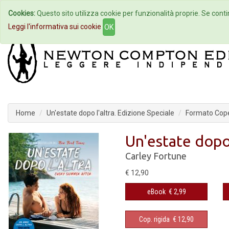
Cookies:
Questo sito utilizza cookie per funzionalità proprie. Se contin
Home
Autori
Eventi
Col
Leggi l'informativa sui cookie
OK
Home
Un'estate dopo l'altra. Edizione Speciale
Formato Cope
Un'estate dopo 
Carley Fortune
€ 12,90
eBook
€ 2,99
Cop. rigida
€ 12,90