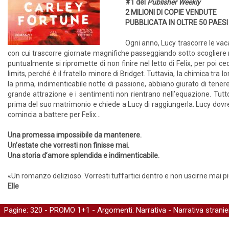
#1 del
Publisher Weekly
2 MILIONI DI COPIE VENDUTE
PUBBLICATA IN OLTRE 50 PAESI
Ogni anno, Lucy trascorre le vac
con cui trascorre giornate magnifiche passeggiando sotto scogliere r
puntualmente si ripromette di non finire nel letto di Felix, per poi ced
limits, perché è il fratello minore di Bridget. Tuttavia, la chimica tr
la prima, indimenticabile notte di passione, abbiano giurato di tenere 
grande attrazione e i sentimenti non rientrano nell’equazione. Tu
prima del suo matrimonio e chiede a Lucy di raggiungerla. Lucy dovre
comincia a battere per Felix...
Una promessa impossibile da mantenere.
Un’estate che vorresti non finisse mai.
Una storia d’amore splendida e indimenticabile.
«Un romanzo delizioso. Vorresti tuffartici dentro e non uscirne mai pi
Elle
Pagine: 320 -
PROMO 1+1
- Argomenti:
Narrativa
-
Narrativa stranie