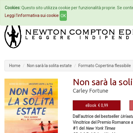
Cookies:
Questo sito utilizza cookie per funzionalità proprie. Se contin
Home
Autori
Eventi
Col
Leggi l'informativa sui cookie
OK
Home
Non sarà la solita estate
Formato Copertina flessibile
Non sarà la sol
Carley Fortune
eBook
€ 0,99
Dall'autrice del bestseller
Un’esta
Vincitrice del Premio Romance 
#1 del
New York Times