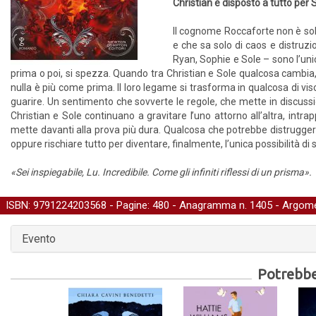
Christian è disposto a tutto per S
Il cognome Roccaforte non è sol
e che sa solo di caos e distruzi
Ryan, Sophie e Sole – sono l’unic
prima o poi, si spezza. Quando tra Christian e Sole qualcosa cambia, q
nulla è più come prima. Il loro legame si trasforma in qualcosa di visc
guarire. Un sentimento che sovverte le regole, che mette in discussio
Christian e Sole continuano a gravitare l’uno attorno all’altra, intrap
mette davanti alla prova più dura. Qualcosa che potrebbe distruggerli
oppure rischiare tutto per diventare, finalmente, l’unica possibilità 
«Sei inspiegabile, Lu. Incredibile. Come gli infiniti riflessi di un prisma».
ISBN: 9791224203568 - Pagine: 480 -
Anagramma
n. 1405 - Argome
Evento
Potrebber