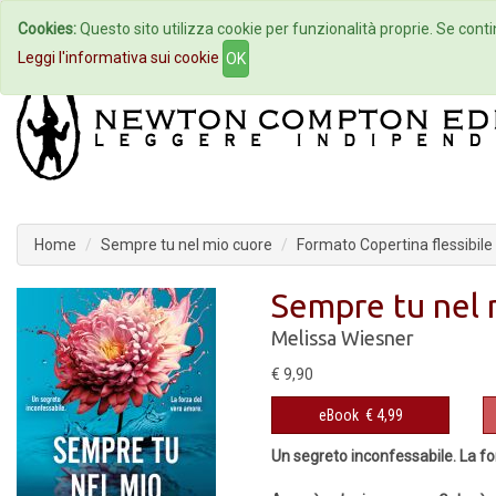
Cookies:
Questo sito utilizza cookie per funzionalità proprie. Se contin
Home
Autori
Eventi
Col
Leggi l'informativa sui cookie
OK
Home
Sempre tu nel mio cuore
Formato Copertina flessibile
Sempre tu nel 
Melissa Wiesner
€ 9,90
eBook
€ 4,99
Un segreto inconfessabile. La f