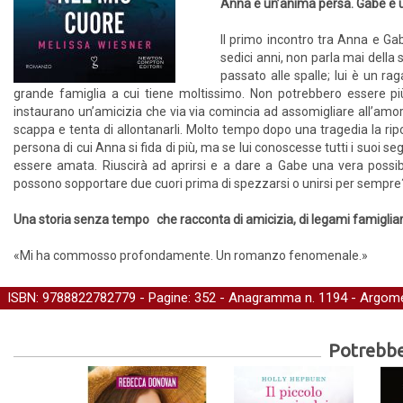
Anna è un’anima persa. Gabe è u
Il primo incontro tra Anna e Gab
sedici anni, non parla mai della 
passato alle spalle; lui è un r
grande famiglia a cui tiene moltissimo. Non potrebbero essere più 
instaurano un’amicizia che via via comincia ad assomigliare all’amor
scappa e tenta di allontanarli. Molto tempo dopo una tragedia la ripo
persona di cui Anna si fida di più, ma se lui conoscesse tutti i suoi 
essere amata. Riuscirà ad aprirsi e a dare a Gabe una vera possi
possono sopportare due cuori prima di spezzarsi o unirsi per sempre
Una storia senza tempo che racconta di amicizia, di legami famigliari 
«Mi ha commosso profondamente. Un romanzo fenomenale.»
ISBN: 9788822782779 - Pagine: 352 -
Anagramma
n. 1194 - Argome
Potrebber