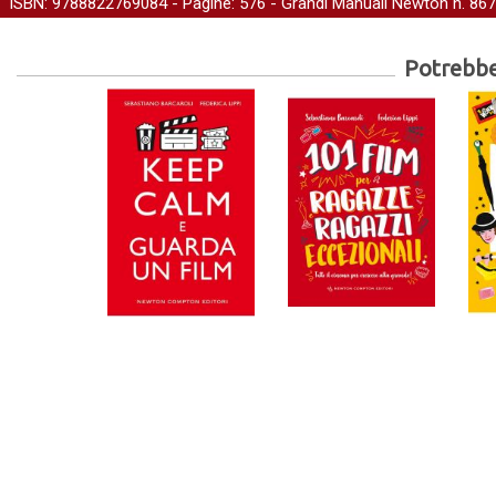
ISBN: 9788822769084 - Pagine: 576 -
Grandi Manuali Newton
n. 867
Potrebber