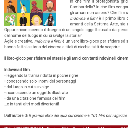
In che film il protagonista gr
Gambardella? In che film vengon
gli umani non ci sono? Che film 
Indovina il film!
è il primo libro
amanti della Settima Arte, sia ai
Oppure riconoscendo il disegno di un singolo oggetto usato dai perso
dal nome del luogo in cui si svolge la storia?
Agile e creativo,
Indovina il film!
è un vero libro-gioco per sfidare sé s
hanno fatto la storia del cinema e titoli di nicchia tutti da scoprire.
Il libro-gioco per sfidare sé stessi e gli amici con tanti indovinelli cine
Indovina il film...
• leggendo la trama ridotta in poche righe
• conoscendo solo i nomi dei personaggi
• dal luogo in cui si svolge
• riconoscendo un oggetto illustrato
• da una citazione famosa del film
...e in tanti altri modi divertenti!
Dall’autore di
Il grande libro dei quiz sul cinema
e
101 film per ragazze 