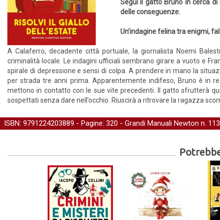
Segui il gatto Bruno in cerca di 
delle conseguenze.
Un’indagine felina tra enigmi, f
A Calaferro, decadente città portuale, la giornalista Noemi Bale
criminalità locale. Le indagini ufficiali sembrano girare a vuoto e Fra
spirale di depressione e sensi di colpa. A prendere in mano la situaz
per strada tre anni prima. Apparentemente indifeso, Bruno è in rea
mettono in contatto con le sue vite precedenti. Il gatto sfrutterà ques
sospettati senza dare nell’occhio. Riuscirà a ritrovare la ragazza scom
ISBN: 9791224203889 - Pagine: 320 -
Grandi Manuali Newton
n. 113
Potrebber