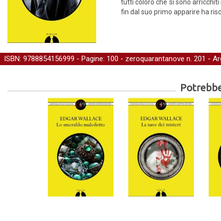
tutti coloro che si sono arricchi
fin dal suo primo apparire ha ri
ISBN: 9788854156999 - Pagine: 100 -
zeroquarantanove
n. 201 - A
Potrebber