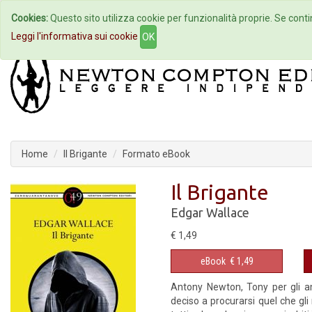
Cookies:
Questo sito utilizza cookie per funzionalità proprie. Se contin
Home
Autori
Eventi
Col
Leggi l'informativa sui cookie
OK
Home
Il Brigante
Formato eBook
Il Brigante
Edgar Wallace
€ 1,49
eBook
€ 1,49
Antony Newton, Tony per gli am
deciso a procurarsi quel che gli