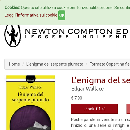
Cookies:
Questo sito utilizza cookie per funzionalità proprie. Se contin
Home
Autori
Eventi
Col
Leggi l'informativa sui cookie
OK
Home
L'enigma del serpente piumato
Formato Copertina fle
L'enigma del s
Edgar Wallace
€ 7,90
eBook
€ 1,49
Poche parole rinvenute su un ca
l'inizio di una serie di intrigh