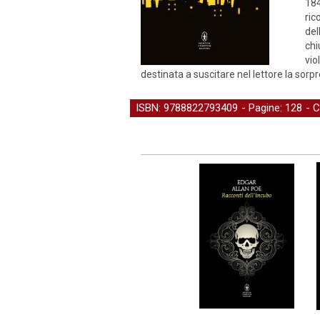
184
ric
del
chi
vio
destinata a suscitare nel lettore la sorp
ISBN: 9788822793409 - Pagine: 128 -
C
Narrativa straniera