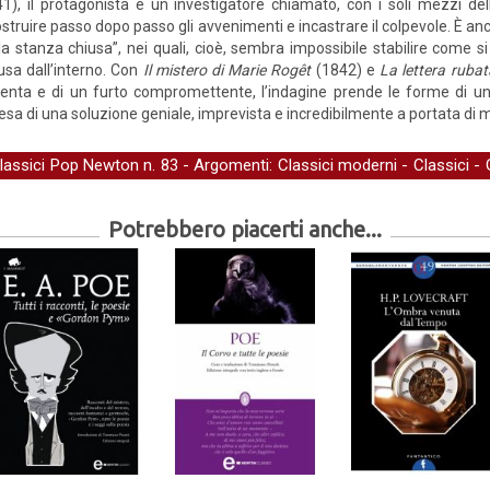
1), il protagonista è un investigatore chiamato, con i soli mezzi dell
ostruire passo dopo passo gli avvenimenti e incastrare il colpevole. È anch
la stanza chiusa”, nei quali, cioè, sembra impossibile stabilire come s
usa dall’interno. Con
Il mistero di Marie Rogêt
(1842) e
La lettera ruba
lenta e di un furto compromettente, l’indagine prende le forme di un’
resa di una soluzione geniale, imprevista e incredibilmente a portata di 
lassici Pop Newton
n. 83 - Argomenti:
Classici moderni
-
Classici
-
Potrebbero piacerti anche...