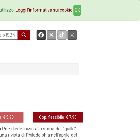
okstore
Contatti
utilizzo.
Leggi l'informativa sui cookie
OK
a
€ 5,90
Cop. flessibile
€ 7,90
oe diede inizio alla storia del “giallo”.
na rivista di Philadelphia nell’aprile del