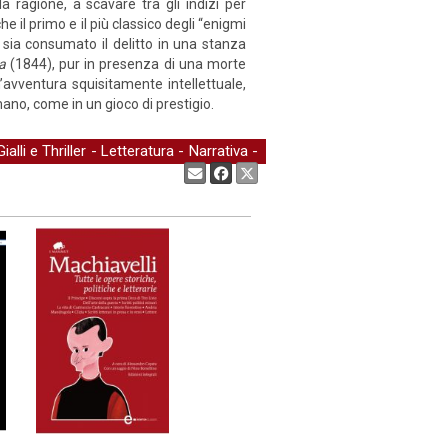
a ragione, a scavare tra gli indizi per
e il primo e il più classico degli “enigmi
i sia consumato il delitto in una stanza
ta
(1844), pur in presenza di una morte
avventura squisitamente intellettuale,
mano, come in un gioco di prestigio.
Gialli e Thriller
-
Letteratura
-
Narrativa
-
Condividi: