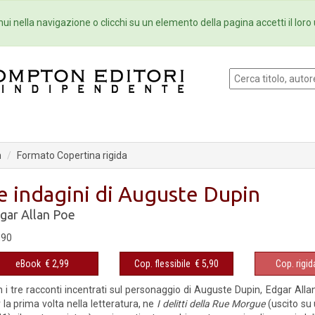
Eventi
Collane
Newsletter
Ebo
ui nella navigazione o clicchi su un elemento della pagina accetti il loro 
n
Formato Copertina rigida
e indagini di Auguste Dupin
gar Allan Poe
,90
eBook
€ 2,99
Cop. flessibile
€ 5,90
Cop. rigid
 i tre racconti incentrati sul personaggio di Auguste Dupin, Edgar Allan P
 la prima volta nella letteratura, ne
I delitti della Rue Morgue
(uscito su u