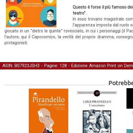
Questo è forse il più famoso dei c
teatro”.
In esso trovano magistrale compo
l’apparenza imposta dal ruolo so
giocato in un “dietro le quinte” rovesciato, in cui i personaggi (il Pad
l’autore, qui il Capocomico, la verità del proprio dramma, consegn
protagonisti.
ASIN: B07923JSH3 - Pagine: 128 -
Edizione Amazon Print on De
teatro
-
Classici
-
Letteratura
-
Narrativa
Potrebber