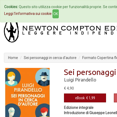
Cookies:
Questo sito utilizza cookie per funzionalità proprie. Se contin
Home
Autori
Eventi
Col
Leggi l'informativa sui cookie
OK
Home
Sei personaggi in cerca d'autore
Formato Copertina fle
Sei personaggi 
Luigi Pirandello
€ 4,90
eBook
€ 1,99
Edizione integrale
Introduzione di Giuseppe Leonell