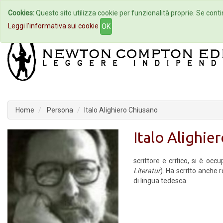
Cookies:
Questo sito utilizza cookie per funzionalità proprie. Se contin
Home
Autori
Eventi
Col
Leggi l'informativa sui cookie
OK
Home
Persona
Italo Alighiero Chiusano
Italo Alighie
scrittore e critico, si è occ
Literatur
). Ha scritto anche
di lingua tedesca.