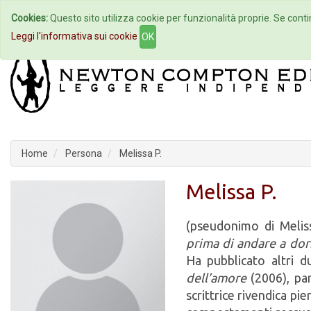
Cookies:
Questo sito utilizza cookie per funzionalità proprie. Se contin
Home
Autori
Eventi
Col
Leggi l'informativa sui cookie
OK
Home
Persona
Melissa P.
Melissa P.
(pseudonimo di Meliss
prima di andare a do
Ha pubblicato altri d
dell’amore
(2006), pam
scrittrice rivendica pie