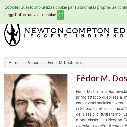
Cookies:
Questo sito utilizza cookie per funzionalità proprie. Se contin
Home
Autori
Eventi
Col
Leggi l'informativa sui cookie
OK
Home
Persona
Fëdor M. Dostoevskij
Fëdor M. Dos
Fëdor Michajlovic Dostoevskij
primo attacco di epilessia, m
convinzioni socialiste, venn
in Siberia e nell’esilio fino 
dei classici di tutti i tempi.
modernissimi. La Newton 
bianche - La mite - Il sogno d