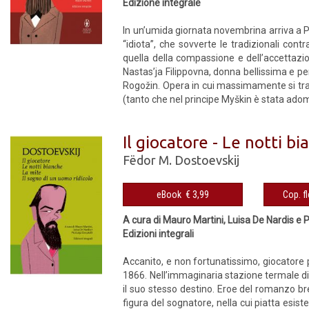
Edizione integrale
In un’umida giornata novembrina arriva a Pi
“idiota”, che sovverte le tradizionali co
quella della compassione e dell’accettazio
Nastas’ja Filippovna, donna bellissima e per
Rogožin. Opera in cui massimamente si tr
(tanto che nel principe Myškin è stata adomb
Il giocatore - Le notti bi
Fëdor M. Dostoevskij
eBook € 3,99
A cura di Mauro Martini, Luisa De Nardis e P
Edizioni integrali
Accanito, e non fortunatissimo, giocatore 
1866. Nell’immaginaria stazione termale di 
il suo stesso destino. Eroe del romanzo b
figura del sognatore, nella cui piatta esi