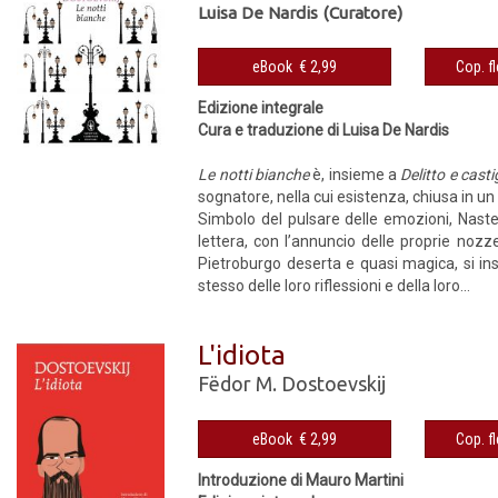
Luisa De Nardis (Curatore)
eBook € 2,99
Edizione integrale
Cura e traduzione di Luisa De Nardis
Le notti bianche
è, insieme a
Delitto e casti
sognatore, nella cui esistenza, chiusa in u
Simbolo del pulsare delle emozioni, Nasten
lettera, con l’annuncio delle proprie nozze,
Pietroburgo deserta e quasi magica, si inser
stesso delle loro riflessioni e della loro...
L'idiota
Fëdor M. Dostoevskij
eBook € 2,99
Introduzione di Mauro Martini