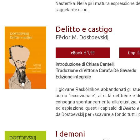
Nasten’ka. Nella più matura espressione de
raggelante di un...
Delitto e castigo
Fëdor M. Dostoevskij
eBook € 1,99
Introduzione di Chiara Cantelli
Traduzione di Vittoria Carafa De Gavardo
Edizione integrale
Il giovane Raskòlnikov, abbandonati gli st
uomo “eccezionale”, al di là del bene e de
consegna spontaneamente alla giustizia, 
ed espiazione: questi i capisaldi di
Delitto e
da Dostoevskij per «scavare a fondo tutti 
I demoni