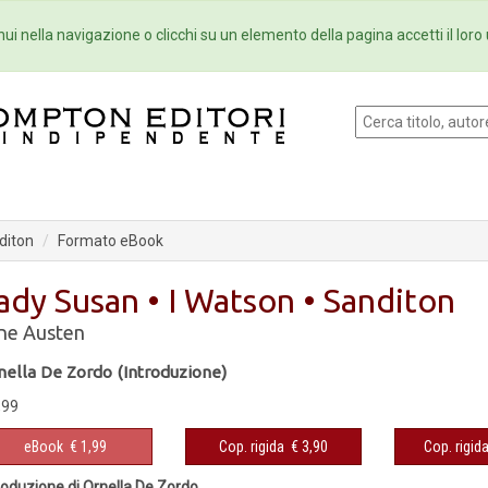
Eventi
Collane
Newsletter
Ebo
ui nella navigazione o clicchi su un elemento della pagina accetti il loro 
diton
Formato eBook
ady Susan • I Watson • Sanditon
ne Austen
nella De Zordo (Introduzione)
,99
eBook
€ 1,99
Cop. rigida
€ 3,90
Cop. rigid
roduzione di Ornella De Zordo