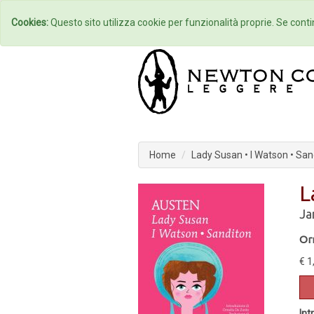
Home
Autori
Cookies:
Questo sito utilizza cookie per funzionalità proprie. Se contin
Home
Lady Susan • I Watson • San
L
Ja
Or
€ 1
Int