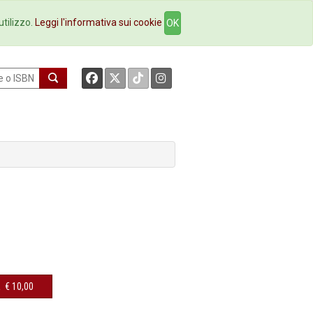
okstore
Contatti
utilizzo.
Leggi l'informativa sui cookie
OK
a
€ 10,00