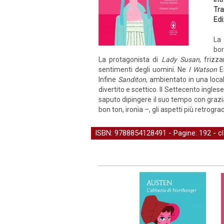
Tra
Edi
La 
bor
La protagonista di
Lady Susan
, frizz
sentimenti degli uomini. Ne
I Watson
Em
Infine
Sanditon
, ambientato in una local
divertito e scettico. Il Settecento ing
saputo dipingere il suo tempo con grazi
bon ton, ironia –, gli aspetti più retrogr
ISBN: 9788854128491 - Pagine: 192 -
c