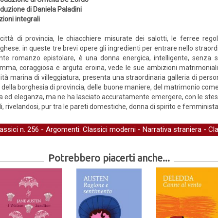
duzione di Daniela Paladini
zioni integrali
città di provincia, le chiacchiere misurate dei salotti, le ferree rego
ghese: in queste tre brevi opere gli ingredienti per entrare nello straor
ante romanzo epistolare, è una donna energica, intelligente, senza sc
ma, coraggiosa e arguta eroina, vede le sue ambizioni matrimoniali fr
ità marina di villeggiatura, presenta una straordinaria galleria di pers
lese della borghesia di provincia, delle buone maniere, del matrimonio 
a ed eleganza, ma ne ha lasciato accuratamente emergere, con le stesse 
adi, rivelandosi, pur tra le pareti domestiche, donna di spirito e femminist
lassici
n. 256 - Argomenti:
Classici moderni
-
Narrativa straniera
-
Cla
Potrebbero piacerti anche...