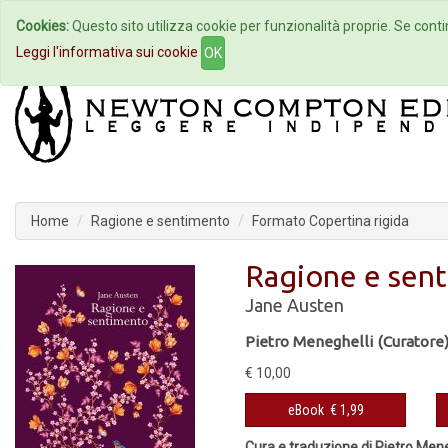
Cookies:
Questo sito utilizza cookie per funzionalità proprie. Se contin
Home
Autori
Eventi
Col
Leggi l'informativa sui cookie
OK
Home
Ragione e sentimento
Formato Copertina rigida
Ragione e sen
Jane Austen
Pietro Meneghelli (Curatore
€ 10,00
eBook
€ 1,99
Cura e traduzione di Pietro Mene