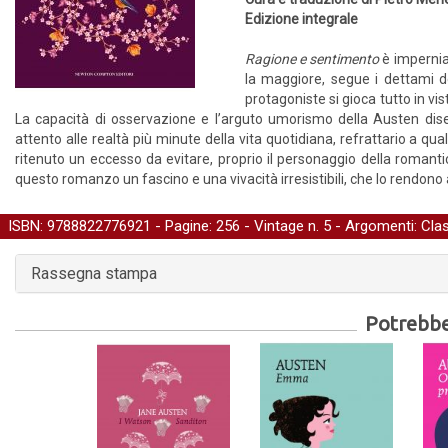
Edizione integrale
Ragione e sentimento
è imperniat
la maggiore, segue i dettami de
protagoniste si gioca tutto in vis
La capacità di osservazione e l’arguto umorismo della Austen dis
attento alle realtà più minute della vita quotidiana, refrattario a
ritenuto un eccesso da evitare, proprio il personaggio della romantic
questo romanzo un fascino e una vivacità irresistibili, che lo rendono
ISBN: 9788822776921 - Pagine: 256 -
Vintage
n. 5 - Argomenti:
Cla
Rassegna stampa
Potrebber