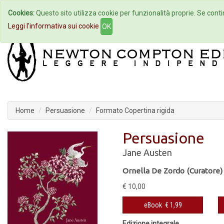
Cookies:
Questo sito utilizza cookie per funzionalità proprie. Se contin
Home
Autori
Eventi
Col
Leggi l'informativa sui cookie
OK
Home
Persuasione
Formato Copertina rigida
Persuasione
Jane Austen
Ornella De Zordo (Curatore)
€ 10,00
eBook
€ 1,99
Edizione integrale