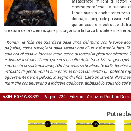
affascinato milioni di lettori
cinematografiche. La ragione d
fondo suscita anche tenerezza,
donna, inspiegabile passione ch
qui un essere mostruoso distrug
creatura della scienza, qui è protagonista la forza brutale e irrefrenabil
«Kong!», la folla che guardava dalla cima del muro con le torce ac
palpebre, come risvegliata dalla sensazione di un ineluttabile fato. S
solo ora di cosa le facesse male, cercò di tenersi in piedi per allenta
e dinanzi a sé vide il muro preso d’assalto dalla tribù. Ma un grido più 
suoi occhi si spalancavano, l’Ombra emerse finalmente dalle tenebre sta
affollato di gente, aprì la sua enorme bocca lanciando un potente ru
ugualmente nero e peloso, in segno di sfida. Esitò un istante, illuminat
mani che continuavano a indicare qualcosa, abbassò lo sguardo sull’al
ASIN: B076W3K832 - Pagine: 224 -
Edizione Amazon Print on Dem
Potrebber