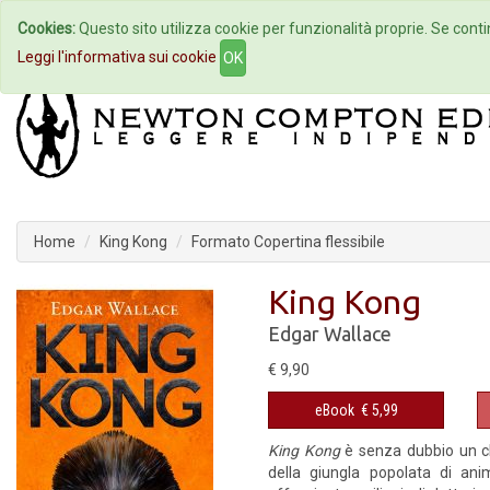
Cookies:
Questo sito utilizza cookie per funzionalità proprie. Se contin
Home
Autori
Eventi
Col
Leggi l'informativa sui cookie
OK
Home
King Kong
Formato Copertina flessibile
King Kong
Edgar Wallace
€ 9,90
eBook
€ 5,99
King Kong
è senza dubbio un clas
della giungla popolata di anim