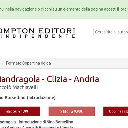
Eventi
Collane
Newsletter
Ebo
ui nella navigazione o clicchi su un elemento della pagina accetti il loro 
Formato Copertina rigida
andragola - Clizia - Andria
ccolò Machiavelli
no Borsellino (Introduzione)
eBook
€ 1,99
2 titoli a 9,90€
Cop. flessib
dragola - Introduzione di Nino Borsellino
zia • Andria - A cura di Alessandro Capata