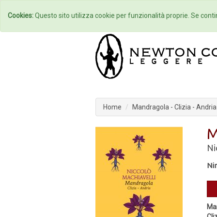
Home
Autori
Cookies:
Questo sito utilizza cookie per funzionalità proprie. Se contin
Home
Mandragola - Clizia - Andria
M
Ni
Ni
Man
Cli