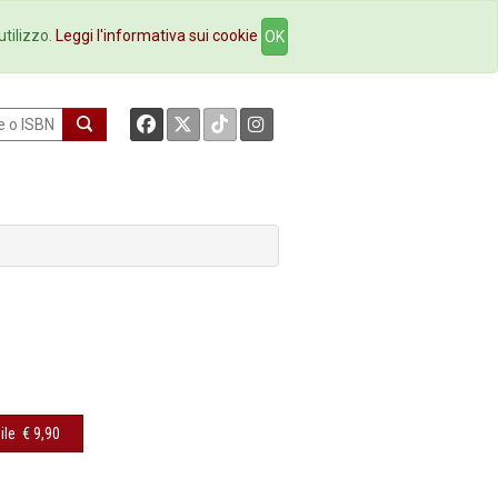
okstore
Contatti
utilizzo.
Leggi l'informativa sui cookie
OK
ile
€ 9,90