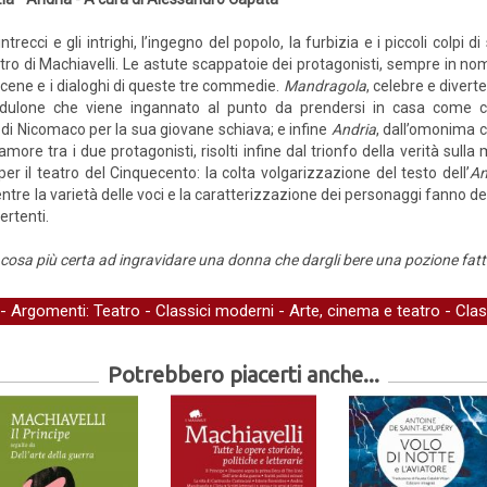
 intrecci e gli intrighi, l’ingegno del popolo, la furbizia e i piccoli colpi 
tro di Machiavelli. Le astute scappatoie dei protagonisti, sempre in n
scene e i dialoghi di queste tre commedie.
Mandragola
, celebre e divert
edulone che viene ingannato al punto da prendersi in casa come 
di Nicomaco per la sua giovane schiava; e infine
Andria
, dall’omonima c
more tra i due protagonisti, risolti infine dal trionfo della verità su
r il teatro del Cinquecento: la colta volgarizzazione del testo dell’
An
ntre la varietà delle voci e la caratterizzazione dei personaggi fanno de
ertenti.
 cosa più certa ad ingravidare una donna che dargli bere una pozione fat
- Argomenti:
Teatro
-
Classici moderni
-
Arte, cinema e teatro
-
Clas
Potrebbero piacerti anche...