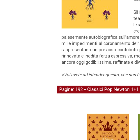
Gli
tea
le 
cr
palesemente autobiografica sull’amore 
mille impedimenti al coronamento dell’a
rappresentano un prezioso contributo pe
rinnovata e inedita forza espressiva, me
ancora oggi godibilissime, raffinate e div
«Voi avete ad intender questo, che non è
Pagine: 192 -
Classici Pop Newton 1+1