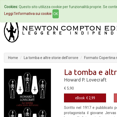
Cookies:
Questo sito utilizza cookie per funzionalità proprie. Se contin
Home
Autori
Eventi
Col
Leggi l'informativa sui cookie
OK
Home
La tomba e altre storie dell'orrore
Formato Copertina r
La tomba e altr
Howard P. Lovecraft
€ 5,90
eBook
€ 2,99
Scritto nel 1917 e pubblicato 
protagonista il giovane Jervas 