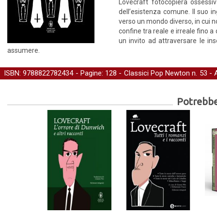
Lovecraft fotocopierà ossessiv
dell’esistenza comune. Il suo i
verso un mondo diverso, in cui non
confine tra reale e irreale fino a
un invito ad attraversare le in
assumere.
ISBN: 9788822782434 - Pagine: 128 -
Classici Pop Newton
n. 53 -
-
Letteratura
-
Narrativa
-
Narrativa straniera
Potrebber