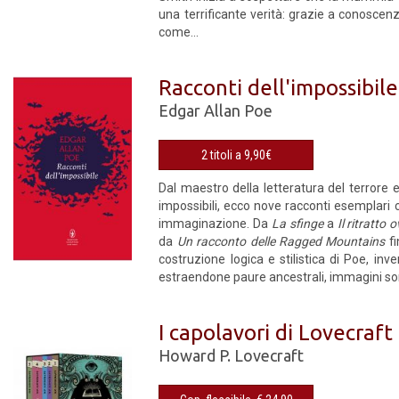
una terrificante verità: grazie a conoscen
come...
Racconti dell'impossibile
Edgar Allan Poe
2 titoli a 9,90€
Dal maestro della letteratura del terrore 
impossibili, ecco nove racconti esemplari c
immaginazione. Da
La sfinge
a
Il ritratto 
da
Un racconto delle Ragged Mountains
f
costruzione logica e stilistica di Poe, inve
estraendone paure ancestrali, immagini so
I capolavori di Lovecraft
Howard P. Lovecraft