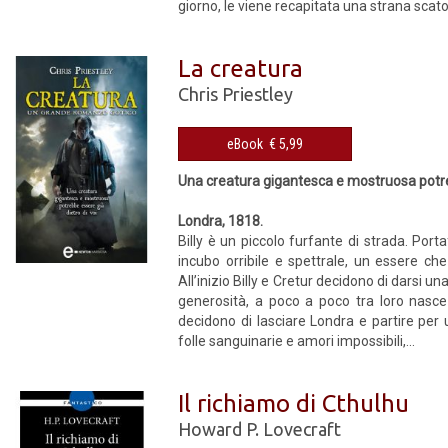
giorno, le viene recapitata una strana scatol
La creatura
Chris Priestley
eBook € 5,99
Una creatura gigantesca e mostruosa potreb
Londra, 1818.
Billy è un piccolo furfante di strada. Por
incubo orribile e spettrale, un essere c
All’inizio Billy e Cretur decidono di darsi u
generosità, a poco a poco tra loro nasc
decidono di lasciare Londra e partire per u
folle sanguinarie e amori impossibili,...
Il richiamo di Cthulhu
Howard P. Lovecraft