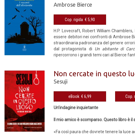
Ambrose Bierce
Cop. rigida € 5,90
H.P. Lovecraft, Robert William Chamblers, R
essere debitori nei confronti di Ambrose Bier
straordinaria padronanza del genere orrori
dal protagonista di
Un abitante di Car
ripercorrono i grandi temi cari al Bierce fant
Non cercate in questo l
Sesuji
eBook € 6,99
Un’indagine inquietante
Il mio amico è scomparso. Questo libro è il
«Fa così paura che dovrete tenere la luce 