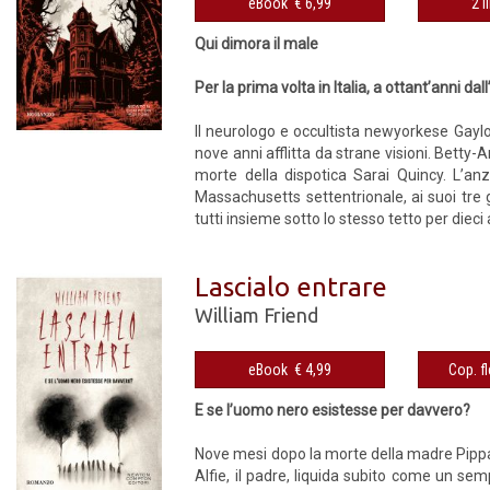
eBook € 6,99
2 l
Qui dimora il male
Per la prima volta in Italia, a ottant’anni da
Il neurologo e occultista newyorkese Gay
nove anni afflitta da strane visioni. Betty
morte della dispotica Sarai Quincy. L’anz
Massachusetts settentrionale, ai suoi tre g
tutti insieme sotto lo stesso tetto per dieci
Lascialo entrare
William Friend
eBook € 4,99
E se l’uomo nero esistesse per davvero?
Nove mesi dopo la morte della madre Pippa 
Alfie, il padre, liquida subito come un se