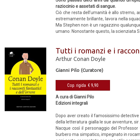
Sono passati dieci anni da quando un’epide
raziocinio e assetati di sangue.
Ciò che resta dell’umanità è allo stremo, a
estremamente brillante, lavora nella squa
Ma Stephen non è un ragazzino qualunque: 
umano. Nonostante questo, la scienziata S
Tutti i romanzi e i raccon
Arthur Conan Doyle
Gianni Pilo (Curatore)
Cop. rigida € 9,90
A cura di Gianni Pilo
Edizioni integrali
Dopo aver creato il famosissimo detective 
della letteratura gialla le sue avventure, s
Nacque così il personaggio del Professor 
burbero ma simpatico, impegnato in rocambo