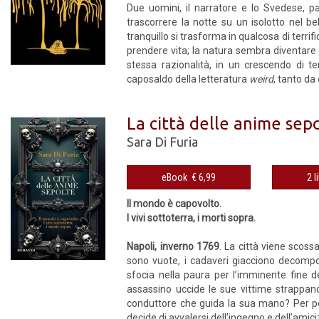
Due uomini, il narratore e lo Svedese, p
trascorrere la notte su un isolotto nel 
tranquillo si trasforma in qualcosa di terri
prendere vita; la natura sembra diventare o
stessa razionalità, in un crescendo di 
caposaldo della letteratura
weird
, tanto da
La città delle anime sep
Sara Di Furia
eBook € 6,99
2 l
Il mondo è capovolto.
I vivi sottoterra, i morti sopra.
Napoli, inverno 1769
. La città viene sco
sono vuote, i cadaveri giacciono decompost
sfocia nella paura per l’imminente fine de
assassino uccide le sue vittime strappand
conduttore che guida la sua mano? Per porr
decide di avvalersi dell’ingegno e dell’amiciz