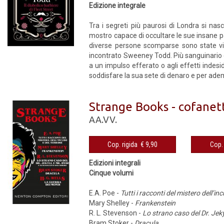
Edizione integrale
Tra i segreti più paurosi di Londra si n
mostro capace di occultare le sue insane pas
diverse persone scomparse sono state vist
incontrato Sweeney Todd. Più sanguinario d
a un impulso efferato o agli effetti indes
soddisfare la sua sete di denaro e per adem
Strange Books - cofanet
AA.VV.
Cop. rigida € 9,90
Edizioni integrali
Cinque volumi
E.A. Poe -
Tutti i racconti del mistero dell’in
Mary Shelley -
Frankenstein
R. L. Stevenson -
Lo strano caso del Dr. Jekyl
Bram Stoker -
Dracula