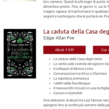
loro camera. Questi brutti sogni di punto i
dimentica presto. Fino al giorno in cui l
magico capace di trasformarsi in qualsiasi
segreti e sostengono che le porterà via. Pre
La caduta della Casa degl
Edgar Allan Poe
eBook € 4,99
La caduta della Casa degli Usher
La verità sulla vicenda del signore V
Il colloquio di Monos e Una
Conversazione tra Eiros e Charmion
La sepoltura prematura
I delitti della Rue Morgue
Il manoscritto trovato in una bottigli
Il pozzo e il pendolo
Una selezione di alcuni tra i più famosi racc
spingersi fino ai confini più estremi della p