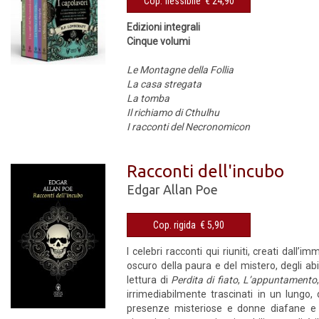
Cop. flessibile € 24,90
Edizioni integrali
Cinque volumi
Le Montagne della Follia
La casa stregata
La tomba
Il richiamo di Cthulhu
I racconti del Necronomicon
Racconti dell'incubo
Edgar Allan Poe
Cop. rigida € 5,90
I celebri racconti qui riuniti, creati dall
oscuro della paura e del mistero, degli abis
lettura di
Perdita di fiato
,
L’appuntamento
irrimediabilmente trascinati in un lungo, 
presenze misteriose e donne diafane e se