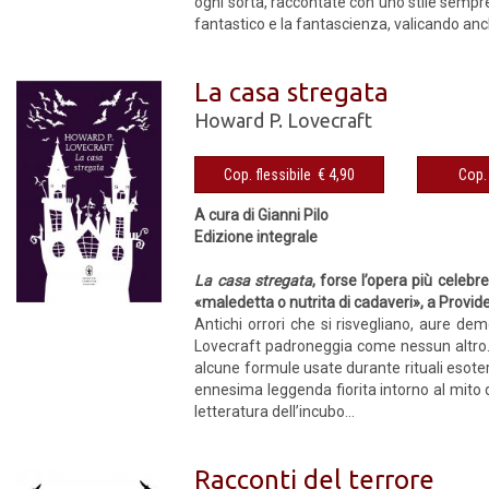
ogni sorta, raccontate con uno stile sempre
fantastico e la fantascienza, valicando anche
La casa stregata
Howard P. Lovecraft
Cop. flessibile € 4,90
A cura di Gianni Pilo
Edizione integrale
La casa stregata
, forse l’opera più celebr
«maledetta o nutrita di cadaveri», a Provid
Antichi orrori che si risvegliano, aure de
Lovecraft padroneggia come nessun altro.
alcune formule usate durante rituali esoteri
ennesima leggenda fiorita intorno al mito
letteratura dell’incubo...
Racconti del terrore