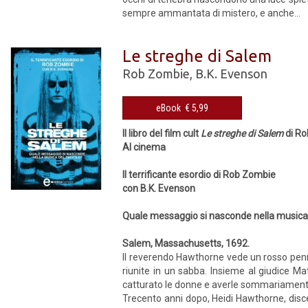
sempre ammantata di mistero, e anche...
Le streghe di Salem
Rob Zombie
,
B.K. Evenson
eBook € 5,99
Il libro del film cult
Le streghe di Salem
di R
Al cinema
Il terrificante esordio di Rob Zombie
con B.K. Evenson
Quale messaggio si nasconde nella musica 
Salem, Massachusetts, 1692.
Il reverendo Hawthorne vede un rosso penn
riunite in un sabba. Insieme al giudice Mat
catturato le donne e averle sommariamente
Trecento anni dopo, Heidi Hawthorne, disc