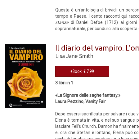
Questa è un’antologia di brividi: un percors
tempo e Paese. I cento racconti qui racco
stanze
di Daniel Defoe (1712) ai giorni n
soprannaturale, per condurci alla scoperta d
Il diario del vampiro. L'
Lisa Jane Smith
eBook € 7,99
3 libri in 1
«La Signora delle saghe fantasy.»
Laura Pezzino, Vanity Fair
Dopo essersi sacrificata per salvare i due 
Elena è tornata in vita, e nel suo sangue 
lasciare Fell’s Church, Damon ha finalmente 
e, ora che Stefan è lontano, Elena può con
occhi di tenebra nascondono una luce spie