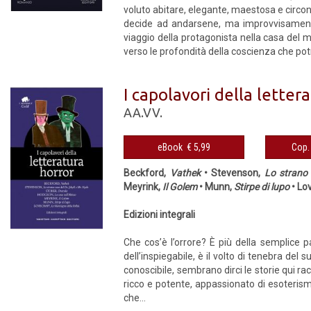
voluto abitare, elegante, maestosa e circon
decide ad andarsene, ma improvvisamente d
viaggio della protagonista nella casa del mi
verso le profondità della coscienza che potr
I capolavori della letter
AA.VV.
eBook € 5,99
Beckford,
Vathek
• Stevenson,
Lo strano 
Meyrink,
Il Golem
• Munn,
Stirpe di lupo
• Lo
Edizioni integrali
Che cos’è l’orrore? È più della semplice p
dell’inspiegabile, è il volto di tenebra del
conoscibile, sembrano dirci le storie qui rac
ricco e potente, appassionato di esoterism
che...