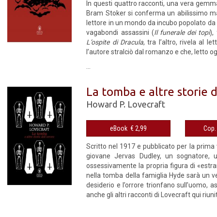
In questi quattro racconti, una vera gemm
Bram Stoker si conferma un abilissimo m
lettore in un mondo da incubo popolato da lup
vagabondi assassini (
Il funerale dei topi
),
L’ospite di Dracula
, tra l’altro, rivela al
l’autore stralciò dal romanzo e che, letto o
...
La tomba e altre storie d
Howard P. Lovecraft
eBook € 2,99
Scritto nel 1917 e pubblicato per la prima
giovane Jervas Dudley, un sognatore, un 
ossessivamente la propria figura di «estra
nella tomba della famiglia Hyde sarà un ve
desiderio e l’orrore trionfano sull’uomo, as
anche gli altri racconti di Lovecraft qui riuni