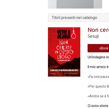
Titoli presenti nel catalogo:
Non cer
Sesuji
Un’indagine i
Il mio amico è
«Fa così paur
«Per questo li
«Anche se è fin
Ci sono stori