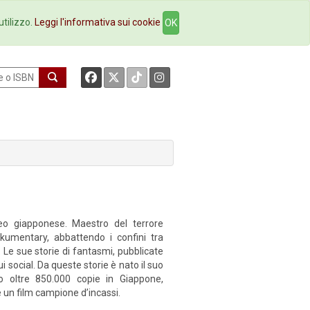
okstore
Contatti
utilizzo.
Leggi l'informativa sui cookie
OK
neo giapponese. Maestro del terrore
ckumentary, abbattendo i confini tra
. Le sue storie di fantasmi, pubblicate
ui social. Da queste storie è nato il suo
 oltre 850.000 copie in Giappone,
 un film campione d’incassi.