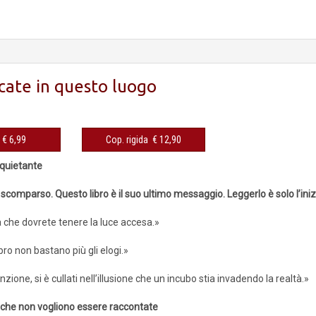
cate in questo luogo
eBook € 6,99
Cop. rigida € 12,90
nquietante
 scomparso. Questo libro è il suo ultimo messaggio. Leggerlo è solo l’ini
a che dovrete tenere la luce accesa.»
bro non bastano più gli elogi.»
zione, si è cullati nell’illusione che un incubo stia invadendo la realtà.»
e che non vogliono essere raccontate