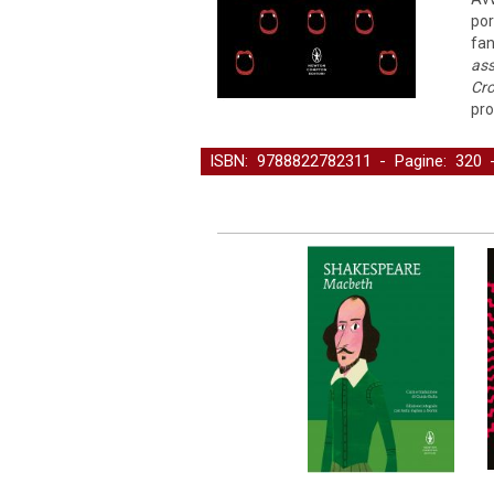
por
fan
ass
Cr
pro
ISBN: 9788822782311 - Pagine: 320
Fantascienza, Horror e Fantasy
-
Narra