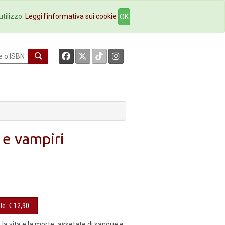
okstore
Contatti
utilizzo.
Leggi l'informativa sui cookie
OK
i e vampiri
le
€ 12,90
 la vita e la morte, assetate di sangue e