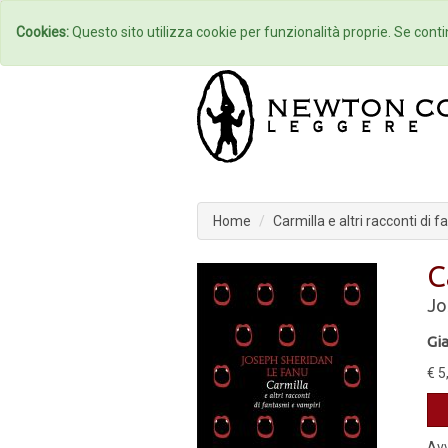
Home
Autori
Cookies:
Questo sito utilizza cookie per funzionalità proprie. Se contin
Home
Carmilla e altri racconti di 
C
Jo
Gia
€ 5
Avv