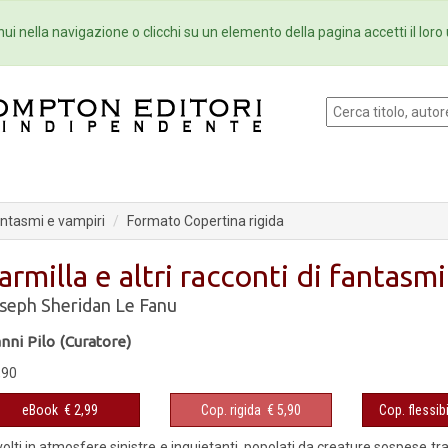
Eventi
Collane
Newsletter
Ebo
ui nella navigazione o clicchi su un elemento della pagina accetti il loro 
fantasmi e vampiri
Formato Copertina rigida
armilla e altri racconti di fantasm
seph Sheridan Le Fanu
nni Pilo (Curatore)
,90
eBook
€ 2,99
Cop. rigida
€ 5,90
Cop. flessibi
olti in atmosfere sinistre e inquietanti, popolati da creature sospese tra