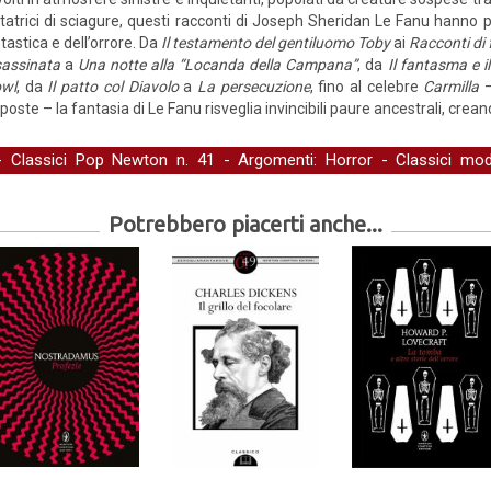
tatrici di sciagure, questi racconti di Joseph Sheridan Le Fanu hanno
tastica e dell’orrore. Da
Il testamento del gentiluomo Toby
ai
Racconti di 
assinata
a
Una notte alla “Locanda della Campana”
, da
Il fantasma e 
owl
, da
Il patto col Diavolo
a
La persecuzione
, fino al celebre
Carmilla
poste – la fantasia di Le Fanu risveglia invincibili paure ancestrali, cre
 -
Classici Pop Newton
n. 41 - Argomenti:
Horror
-
Classici mod
tiva
Potrebbero piacerti anche...