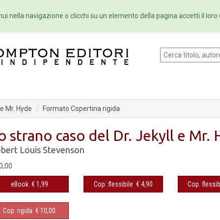
Eventi
Collane
Newsletter
Ebo
ui nella navigazione o clicchi su un elemento della pagina accetti il loro 
 e Mr. Hyde
Formato Copertina rigida
o strano caso del Dr. Jekyll e Mr.
bert Louis Stevenson
0,00
eBook
€ 1,99
Cop. flessibile
€ 4,90
Cop. flessib
Cop. rigida
€ 10,00