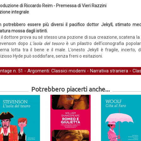
roduzione di Riccardo Reim - Premessa di Vieri Razzini
zione integrale
 potrebbero essere più diversi il pacifico dottor Jekyll, stimato med
atura mossa dagli istinti.
l dottore prova su sé stesso una pozione di sua creazione, scatena la 
Stevenson dopo
L’isola del tesoro
è un pilastro dell’iconografia popolar
terna lotta tra il bene e il male. L’onesto Jekyll è fragile, incerto
e vizioso Hyde può soddisfare, senza freni o esitazioni.
intage
n. 51 - Argomenti:
Classici moderni
-
Narrativa straniera
-
Clas
Potrebbero piacerti anche...