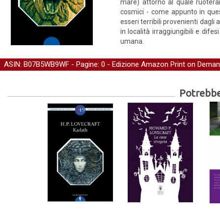
mare) attorno al quale ruoteran
cosmici - come appunto in questo
esseri terribili provenienti dagli
in località irraggiungibili e dife
umana.
ASIN: B07B5WB9WF - Pagine: 0 -
Edizione Amazon Print on Dema
Potrebber