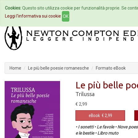
Cookies:
Questo sito utilizza cookie per funzionalità proprie. Se contin
Home
Autori
Eventi
Col
Leggi l'informativa sui cookie
OK
Home
Le più belle poesie romanesche
Formato eBook
Le più belle p
Trilussa
€ 2,99
eBook
€ 2,99
• I sonetti • Le favole • Nove poes
e le bestie • Libro muto