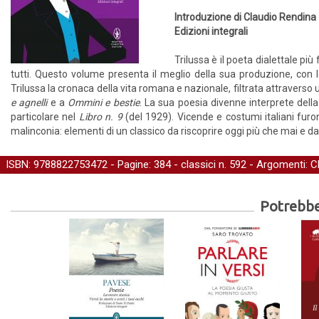
Introduzione di Claudio Rendina
Edizioni integrali
Trilussa è il poeta dialettale pi
tutti. Questo volume presenta il meglio della sua produzione, con le 
Trilussa la cronaca della vita romana e nazionale, filtrata attraverso 
e agnelli
e a
Ommini e bestie
. La sua poesia divenne interprete della 
particolare nel
Libro n. 9
(del 1929). Vicende e costumi italiani furo
malinconia: elementi di un classico da riscoprire oggi più che mai e d
ISBN: 9788822753472 - Pagine: 384 -
classici
n. 592 - Argomenti:
C
Potrebber