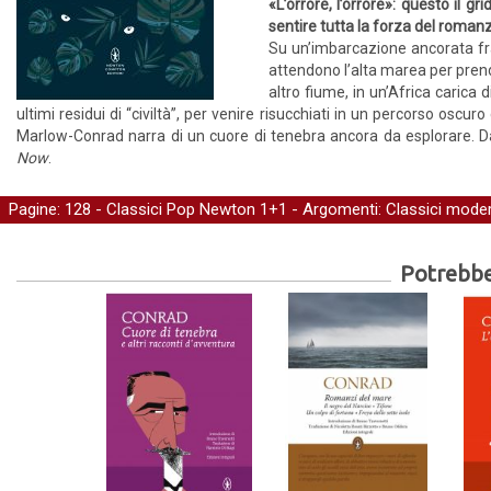
«L’orrore, l’orrore»: questo il 
sentire tutta la forza del romanz
Su un’imbarcazione ancorata fra 
attendono l’alta marea per prend
altro fiume, in un’Africa carica d
ultimi residui di “civiltà”, per venire risucchiati in un percorso osc
Marlow-Conrad narra di un cuore di tenebra ancora da esplorare. D
Now
.
Pagine: 128 -
Classici Pop Newton 1+1
- Argomenti:
Classici moder
Potrebber