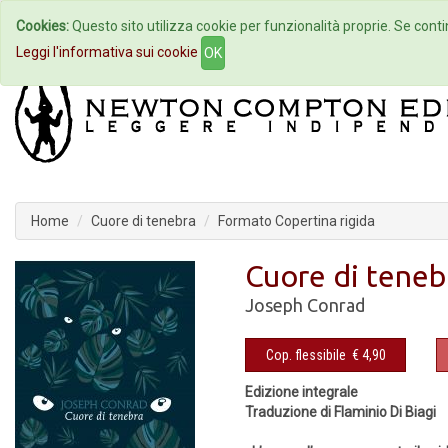
Cookies:
Questo sito utilizza cookie per funzionalità proprie. Se contin
Home
Autori
Eventi
Col
Leggi l'informativa sui cookie
OK
Home
Cuore di tenebra
Formato Copertina rigida
Cuore di teneb
Joseph Conrad
Cop. flessibile
€ 4,90
Edizione integrale
Traduzione di Flaminio Di Biagi