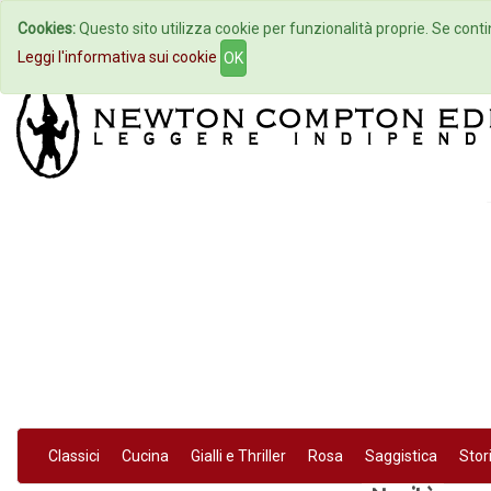
Cookies:
Questo sito utilizza cookie per funzionalità proprie. Se contin
Home
Autori
Eventi
Col
Leggi l'informativa sui cookie
OK
Classici
Cucina
Gialli e Thriller
Rosa
Saggistica
Stor