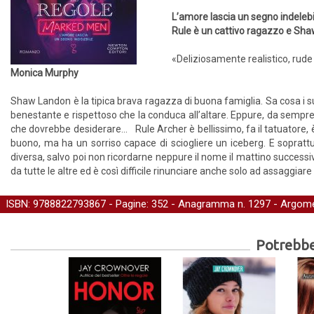
L’amore lascia un segno indelebi
Rule è un cattivo ragazzo e Sh
«Deliziosamente realistico, rude
Monica Murphy
Shaw Landon è la tipica brava ragazza di buona famiglia. Sa cosa i su
benestante e rispettoso che la conduca all’altare. Eppure, da sempre, 
che dovrebbe desiderare... Rule Archer è bellissimo, fa il tatuatore,
buono, ma ha un sorriso capace di sciogliere un iceberg. E soprattu
diversa, salvo poi non ricordarne neppure il nome il mattino success
da tutte le altre ed è così difficile rinunciare anche solo ad assaggiare q
ISBN: 9788822793867 - Pagine: 352 -
Anagramma
n. 1297 - Argome
Potrebber