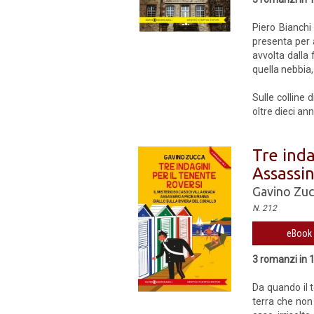
Piero Bianchi
presenta per a
avvolta dalla 
quella nebbia,
Sulle colline
oltre dieci ann
Tre inda
Assassin
Gavino Zuc
N. 212
eBook 
3 romanzi in 
Da quando il 
terra che non