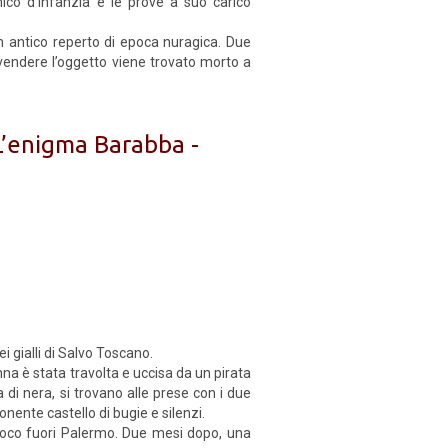
ico d’infanzia e le prove a suo carico
un antico reperto di epoca nuragica. Due
vendere l’oggetto viene trovato morto a
 L’enigma Barabba -
ei gialli di Salvo Toscano.
a è stata travolta e uccisa da un pirata
a di nera, si trovano alle prese con i due
ponente castello di bugie e silenzi.
poco fuori Palermo. Due mesi dopo, una