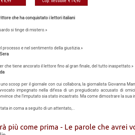
€ 6,99
Cop. flessibile € 14,90
1
ttore che ha conquistato i lettori italiani
sardo si tinge di mistero.»
l processo e nel sentimento della giustizia.»
 Sera
ler che tiene ancorato il lettore fino al gran finale, del tutto inaspettato.»
rda
i uno scoop per il giornale con cui collabora, la giornalista Giovanna Mam
avvocato impegnato nella difesa di un pregiudicato accusato di omicid
onvince che l’imputato sia stato incastrato. Ma come dimostrare la sua
ata in coma a seguito di un attentato,...
rà più come prima - Le parole che avrei vo
lin