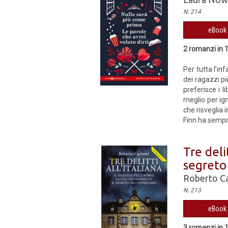
N. 214
eBook 
2 romanzi in 
Per tutta l’in
dei ragazzi pi
preferisce i l
meglio per ig
che risveglia 
Finn ha sempre
Tre delit
segreto 
Roberto C
N. 213
eBook 
3 romanzi in 