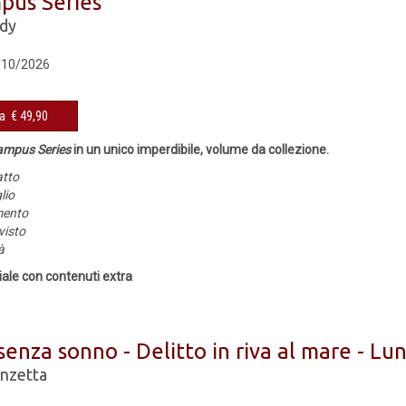
pus Series
edy
13/10/2026
da € 49,90
ampus Series
in un unico imperdibile, volume da collezione.
atto
lio
imento
visto
à
iale con contenuti extra
enza sonno - Delitto in riva al mare - Lu
nzetta