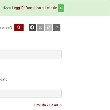
okstore
Contatti
utilizzo.
Leggi l'informativa sui cookie
OK
legato
Titoli da 21 a 40