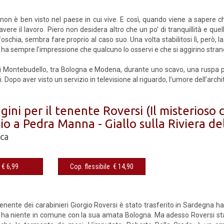
 non è ben visto nel paese in cui vive. E così, quando viene a sapere c
vere il lavoro. Piero non desidera altro che un po’ di tranquillità e qu
foschia, sembra fare proprio al caso suo. Una volta stabilitosi lì, però, 
 ha sempre l’impressione che qualcuno lo osservi e che si aggirino stran
 di Montebudello, tra Bologna e Modena, durante uno scavo, una ruspa p
i. Dopo aver visto un servizio in televisione al riguardo, l’umore dell’archi
gini per il tenente Roversi (Il misterioso c
io a Pedra Manna - Giallo sulla Riviera de
ca
€ 6,99
Cop. flessibile € 14,90
1
tenente dei carabinieri Giorgio Roversi è stato trasferito in Sardegna 
 ha niente in comune con la sua amata Bologna. Ma adesso Roversi sta