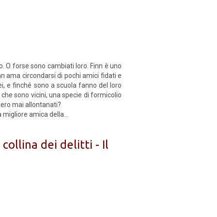
o. O forse sono cambiati loro. Finn è uno
n ama circondarsi di pochi amici fidati e
ei, e finché sono a scuola fanno del loro
he sono vicini, una specie di formicolio
ssero mai allontanati?
 migliore amica della...
collina dei delitti - Il