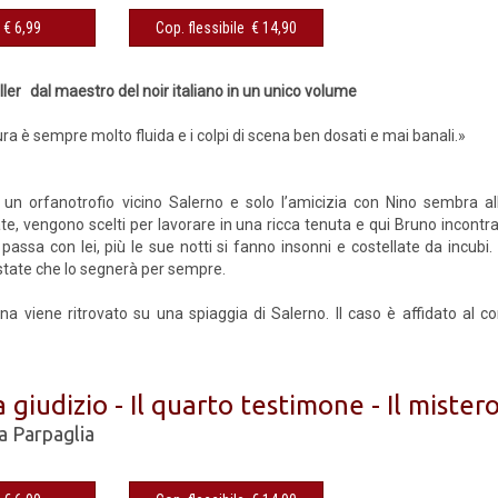
€ 6,99
Cop. flessibile € 14,90
1
iller dal maestro del noir italiano in un unico volume
ura è sempre molto fluida e i colpi di scena ben dosati e mai banali.»
 un orfanotrofio vicino Salerno e solo l’amicizia con Nino sembra all
ate, vengono scelti per lavorare in una ricca tenuta e qui Bruno incont
assa con lei, più le sue notti si fanno insonni e costellate da incubi
estate che lo segnerà per sempre.
lena viene ritrovato su una spiaggia di Salerno. Il caso è affidato al c
a giudizio - Il quarto testimone - Il mister
a Parpaglia