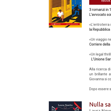
eBook 
3 romanzi in 
L’avvocato scri
«L’entroterra 
la Repubblica
«Un viaggio ne
Corriere della
«Un legal thril
L’Unione Sa
Alla ricerca d
un brillante 
Giovanna si c
Dopo essere st
Nulla sa
Laura Now