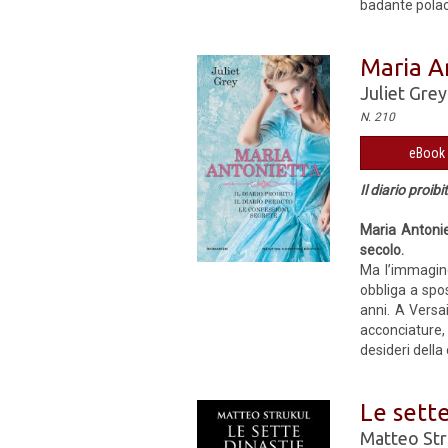
badante polacc
Maria A
Juliet Grey
N. 210
eBook 
Il diario proib
Maria Antonie
secolo.
Ma l’immagine
obbliga a spos
anni. A Versai
acconciature,
desideri della
Le sette
Matteo Str