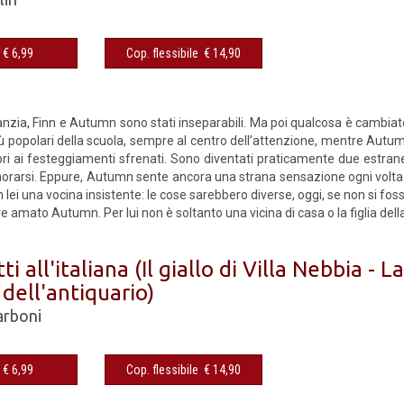
€ 6,99
Cop. flessibile € 14,90
1
fanzia, Finn e Autumn sono stati inseparabili. Ma poi qualcosa è cambiat
ù popolari della scuola, sempre al centro dell’attenzione, mentre Autum
ibri ai festeggiamenti sfrenati. Sono diventati praticamente due estran
norarsi. Eppure, Autumn sente ancora una strana sensazione ogni volta c
in lei una vocina insistente: le cose sarebbero diverse, oggi, se non si fo
 amato Autumn. Per lui non è soltanto una vicina di casa o la figlia della
ti all'italiana (Il giallo di Villa Nebbia - La 
dell'antiquario)
arboni
€ 6,99
Cop. flessibile € 14,90
1