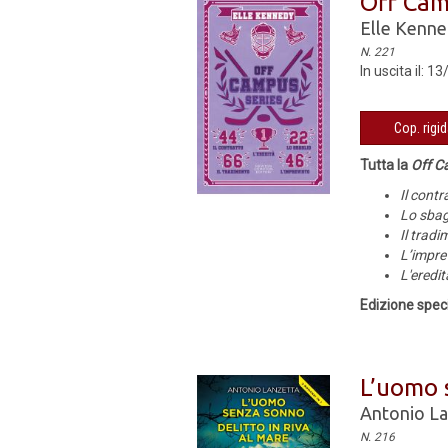
Off Cam
Elle Kenn
N. 221
In uscita il: 
Cop. rigi
Tutta la
Off C
Il contr
Lo sbag
Il trad
L’impre
L'eredit
Edizione spec
L’uomo s
Antonio La
N. 216