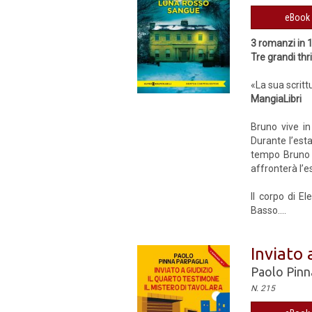
eBook 
3 romanzi in 
Tre grandi thr
«La sua scritt
MangiaLibri
Bruno vive in
Durante l’est
tempo Bruno p
affronterà l’
Il corpo di E
Basso....
Inviato 
Paolo Pinn
N. 215