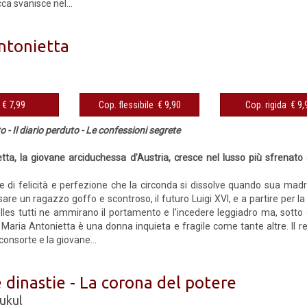
a svanisce nel...
ntonietta
€ 7,99
Cop. flessibile € 9,90
Cop. rigida € 9,
ito - Il diario perduto - Le confessioni segrete
tta, la giovane arciduchessa d’Austria, cresce nel lusso più sfrenato d
 di felicità e perfezione che la circonda si dissolve quando sua madre
are un ragazzo goffo e scontroso, il futuro Luigi XVI, e a partire per la
lles tutti ne ammirano il portamento e l’incedere leggiadro ma, sotto gl
 Maria Antonietta è una donna inquieta e fragile come tante altre. Il re
 consorte e la giovane...
 dinastie - La corona del potere
ukul