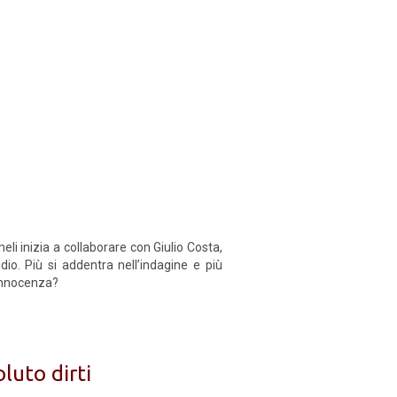
eli inizia a collaborare con Giulio Costa,
io. Più si addentra nell’indagine e più
 innocenza?
luto dirti