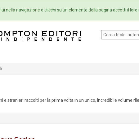
Eventi
Collane
Newsletter
Ebo
ui nella navigazione o clicchi su un elemento della pagina accetti il loro 
li
ni e stranieri raccolti per la prima volta in un unico, incredibile volume ri