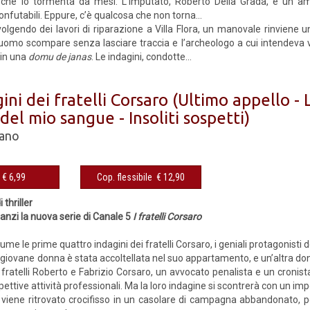
o che lo tormenta da mesi. L’imputato, Roberto Della Grada, è un am
futabili. Eppure, c’è qualcosa che non torna...
olgendo dei lavori di riparazione a Villa Flora, un manovale rinviene 
l’uomo scompare senza lasciare traccia e l’archeologo a cui intendeva 
in una
domu de janas
. Le indagini, condotte...
ini dei fratelli Corsaro (Ultimo appello -
el mio sangue - Insoliti sospetti)
cano
€ 6,99
Cop. flessibile € 12,90
 thriller
anzi la nuova serie di Canale 5
I fratelli Corsaro
ume le prime quattro indagini dei fratelli Corsaro, i geniali protagonisti d
giovane donna è stata accoltellata nel suo appartamento, e un’altra donn
I fratelli Roberto e Fabrizio Corsaro, un avvocato penalista e un cronist
ispettive attività professionali. Ma la loro indagine si scontrerà con un im
viene ritrovato crocifisso in un casolare di campagna abbandonato, 