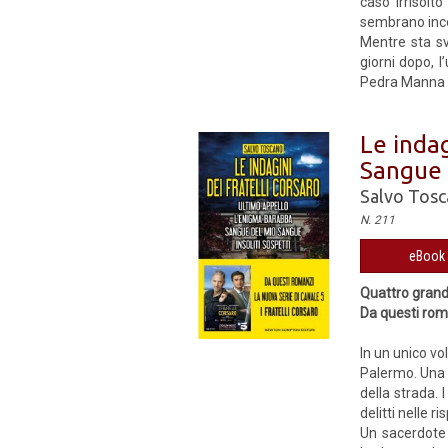
caso irrisolt
sembrano incon
Mentre sta sv
giorni dopo, 
Pedra Manna 
Le indag
Sangue d
Salvo Tos
N. 211
eBook 
Quattro grandi
Da questi rom
In un unico vol
Palermo. Una 
della strada. 
delitti nelle r
Un sacerdote 