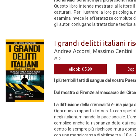
I serial killer sono sempre più presenti nell
Questo libro intende mostrare al lettore il 
catturarli. Per illustrare la loro psicologia
esamina invece le efferatezze compiute dag
gli autori coniugano la trattazione teorica a
I grandi delitti italiani ris
Andrea Accorsi
,
Massimo Centini
N. 5
eBook € 5,99
Cop. 
I più terribili fatti di sangue del nostro Paes
Dal mostro di Firenze al massacro del Circe
La diffusione della criminalità è una piaga s
Ogni nuovo rapporto fotografa con spietata
negli italiani, minando la pace sociale. L’a
complice anche la risonanza data dai mas
dentro le sempre più rischiose mura domest
con una maggioranza di vittime tra i 10 e i 2