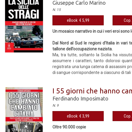
Giuseppe Carlo Marino
N. 15
eBook € 5,99
Cop. 
Un mosaico narrativo in cui i veri eroi sono 
Dal Nord al Sud le regioni d’Italia in var
tallone dell’occupazione nazista.
Ma, tra tutte, soltanto la Sicilia ha vissu
assumere i caratteri, tanto dolorosi quanto
registrata una lunga catena di assassini pro
di sangue corrispondente a ciascuno di tali f
I 55 giorni che hanno cam
Ferdinando Imposimato
N. 9
eBook € 3,99
Cop. 
Oltre 90.000 copie