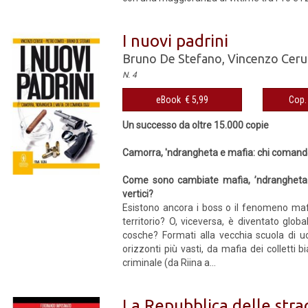
I nuovi padrini
Bruno De Stefano
,
Vincenzo Cer
N. 4
eBook € 5,99
Cop. 
Un successo da oltre 15.000 copie
Camorra, 'ndrangheta e mafia: chi comand
Come sono cambiate mafia, ’ndrangheta e
vertici?
Esistono ancora i boss o il fenomeno mafio
territorio? O, viceversa, è diventato global
cosche? Formati alla vecchia scuola di u
orizzonti più vasti, da mafia dei colletti b
criminale (da Riina a...
La Repubblica delle stra