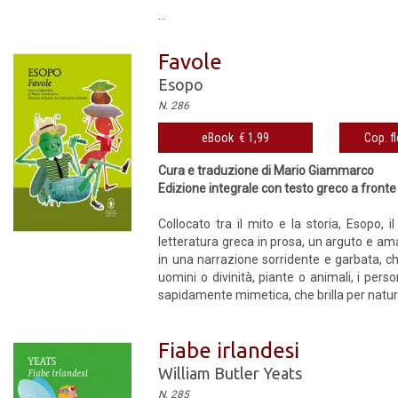
...
Favole
Esopo
N. 286
eBook € 1,99
Cop. fl
Cura e traduzione di Mario Giammarco
Edizione integrale con testo greco a fronte
Collocato tra il mito e la storia, Esopo, 
letteratura greca in prosa, un arguto e am
in una narrazione sorridente e garbata, c
uomini o divinità, piante o animali, i pe
sapidamente mimetica, che brilla per natural
Fiabe irlandesi
William Butler Yeats
N. 285