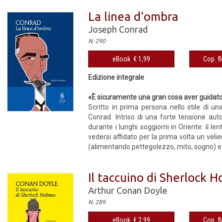
La linea d'ombra
Joseph Conrad
N. 290
eBook € 1,99
Cop. fl
Edizione integrale
«È sicuramente una gran cosa aver guidato
Scritto in prima persona nello stile di u
Conrad. Intriso di una forte tensione auto
durante i lunghi soggiorni in Oriente: il le
vedersi affidato per la prima volta un velie
(alimentando pettegolezzo, mito, sogno) e in
Il taccuino di Sherlock 
Arthur Conan Doyle
N. 289
eBook € 2,99
Cop. fl