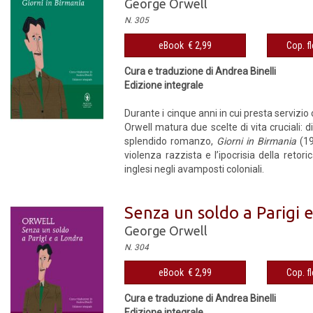
George Orwell
N. 305
eBook € 2,99
Cop. fl
Cura e traduzione di Andrea Binelli
Edizione integrale
Durante i cinque anni in cui presta servizi
Orwell matura due scelte di vita cruciali: d
splendido romanzo,
Giorni in Birmania
(19
violenza razzista e l’ipocrisia della reto
inglesi negli avamposti coloniali.
Senza un soldo a Parigi 
George Orwell
N. 304
eBook € 2,99
Cop. fl
Cura e traduzione di Andrea Binelli
Edizione integrale