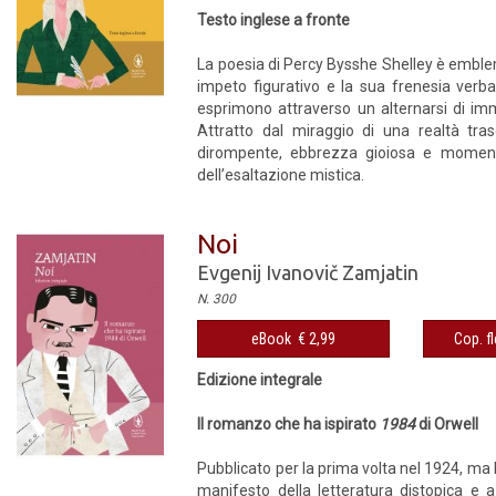
Testo inglese a fronte
La poesia di Percy Bysshe Shelley è emblem
impeto figurativo e la sua frenesia verba
esprimono attraverso un alternarsi di immag
Attratto dal miraggio di una realtà tras
dirompente, ebbrezza gioiosa e momenti d
dell’esaltazione mistica.
Noi
Evgenij Ivanovič Zamjatin
N. 300
eBook € 2,99
Cop. fl
Edizione integrale
Il romanzo che ha ispirato
1984
di Orwell
Pubblicato per la prima volta nel 1924, ma 
manifesto della letteratura distopica e a