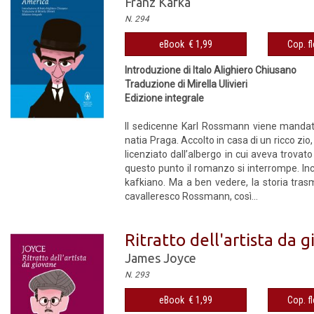
Franz Kafka
N. 294
eBook € 1,99
Cop. fl
Introduzione di Italo Alighiero Chiusano
Traduzione di Mirella Ulivieri
Edizione integrale
Il sedicenne Karl Rossmann viene mandato
natia Praga. Accolto in casa di un ricco z
licenziato dall’albergo in cui aveva trova
questo punto il romanzo si interrompe. 
kafkiano. Ma a ben vedere, la storia trasm
cavalleresco Rossmann, così...
Ritratto dell'artista da 
James Joyce
N. 293
eBook € 1,99
Cop. fl