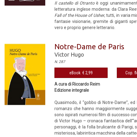
Il castello di Otranto
è oggi unanimamente 
letteratura inglese moderna: da Clara Reev
Fall of the House of Usher
, tutti, in varia 
fantasie visionarie, gremite di giganti spe
vero e proprio genere letterario.
Notre-Dame de Paris
Victor Hugo
N. 287
eBook € 2,99
Cop. fl
A cura di Riccardo Reim
Edizione integrale
Quasimodo, il “gobbo di Notre-Dame”, ed E
romanzo che hanno maggiormente suggestion
sono ispirati numerosi film di successo c
di Victor Hugo – cronaca fantastica dell’“
personaggi, è la folla brulicante di Parigi, 
misteriosa, labirintica macchina della catte