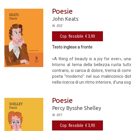
Poesie
John Keats
N. 302
Cop. flessibile € 3,90
Testo inglese a fronte
«A thing of beauty is a joy for ever», una
Intorno al tema della bellezza ruota tutt
contrario, si carica di dolore, trema di c
poeta “moderno”: nel suo malinconico dista
nella ricerca di un ritmo interiore, d’una s
Poesie
Percy Bysshe Shelley
N. 301
Cop. flessibile € 3,90