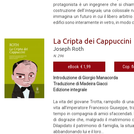
protagonista è un ingegnere che si chiama
costruzione dell’
Integrale
, una colossale n
immagina un futuro in cui il libero arbitrio 
edifici sono interamente in vetro, in modo ch
La Cripta dei Cappuccini
Joseph Roth
N. 296
eBook € 1,99
Cop. fl
Introduzione di Giorgio Manacorda
Traduzione di Madeira Giacci
Edizione integrale
La vita del giovane Trotta, rampollo di una
vita all’imperatore Francesco Giuseppe, t
tempo in compagnia di amici sfaccendati. F
di disgrazie che, malgrado il matrimonio c
Dilapidato il patrimonio di famiglia, la si
abbandonando lui e il loro...