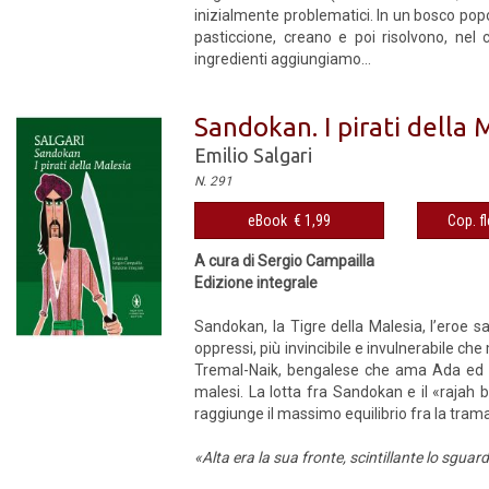
inizialmente problematici. In un bosco popol
pasticcione, creano e poi risolvono, nel 
ingredienti aggiungiamo...
Sandokan. I pirati della 
Emilio Salgari
N. 291
eBook € 1,99
Cop. fl
A cura di Sergio Campailla
Edizione integrale
Sandokan, la Tigre della Malesia, l’eroe s
oppressi, più invincibile e invulnerabile che
Tremal-Naik, bengalese che ama Ada ed è 
malesi. La lotta fra Sandokan e il «rajah 
raggiunge il massimo equilibrio fra la tram
«Alta era la sua fronte, scintillante lo sguardo