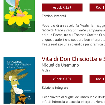
eBook € 2,99
Cop. fl
Edizioni integrali
Poco più di un secolo fa Yeats, la maggio
raccolte
Fiabe e racconti delle campagne i
del suo Paese, tra cui Thomas Crofton Crock
di questi autori, che seppero ben interpret
Yeats realizzò una splendida panoramica del f
Vita di Don Chisciotte e
Miguel de Unamuno
N. 284
eBook € 3,99
Cop. fl
Edizione integrale
Il capolavoro di Miguel de Unamuno è un lib
infatti, intreccia e associa interpretazione