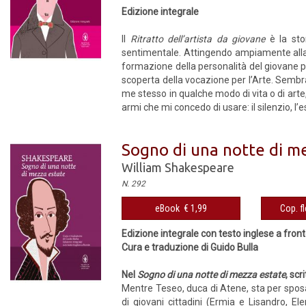
Edizione integrale
Il
Ritratto dell’artista da giovane
è la sto
sentimentale. Attingendo ampiamente alla pr
formazione della personalità del giovane pr
scoperta della vocazione per l’Arte. Sembr
me stesso in qualche modo di vita o di art
armi che mi concedo di usare: il silenzio, l’es
Sogno di una notte di m
William Shakespeare
N. 292
eBook € 1,99
Cop. fl
Edizione integrale con testo inglese a fron
Cura e traduzione di Guido Bulla
Nel
Sogno di una notte di mezza estate
, sc
Mentre Teseo, duca di Atene, sta per sposar
di giovani cittadini (Ermia e Lisandro, El