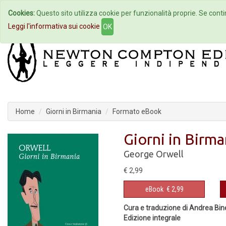
Cookies:
Questo sito utilizza cookie per funzionalità proprie. Se contin
Home
Autori
Eventi
Col
Leggi l'informativa sui cookie
OK
Home
Giorni in Birmania
Formato eBook
Giorni in Birma
George Orwell
€ 2,99
eBook
€ 2,99
Cura e traduzione di Andrea Bine
Edizione integrale