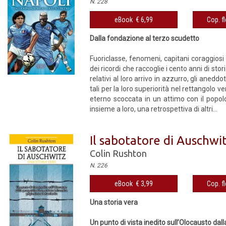
N. 228
eBook € 6,99
Cop. fl
Dalla fondazione al terzo scudetto
Fuoriclasse, fenomeni, capitani coraggiosi 
dei ricordi che raccoglie i cento anni di sto
relativi al loro arrivo in azzurro, gli aneddot
tali per la loro superiorità nel rettangolo v
eterno scoccata in un attimo con il popol
insieme a loro, una retrospettiva di altri...
Il sabotatore di Auschwi
Colin Rushton
N. 226
eBook € 3,99
Cop. fl
Una storia vera
Un punto di vista inedito sull’Olocausto dal