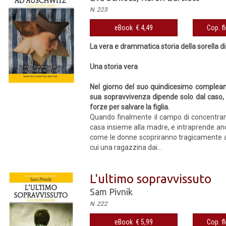
N. 223
eBook € 4,49
Cop. fl
La vera e drammatica storia della sorella d
Una storia vera
Nel giorno del suo quindicesimo complean
sua sopravvivenza dipende solo dal caso, e
forze per salvare la figlia.
Quando finalmente il campo di concentrame
casa insieme alla madre, e intraprende anch
come le donne scopriranno tragicamente a 
cui una ragazzina dai...
L'ultimo sopravvissuto
Sam Pivnik
N. 222
eBook € 5,99
Cop. fl