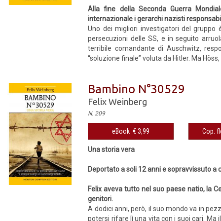
Alla fine della Seconda Guerra Mondiale
internazionale i gerarchi nazisti responsabil
Uno dei migliori investigatori del gruppo
persecuzioni delle SS, e in seguito arruo
terribile comandante di Auschwitz, resp
“soluzione finale” voluta da Hitler. Ma Höss,
Bambino N°30529
Felix Weinberg
N. 209
eBook € 3,99
Cop. fl
Una storia vera
Deportato a soli 12 anni e sopravvissuto 
Felix aveva tutto nel suo paese natio, la C
genitori.
A dodici anni, però, il suo mondo va in pezz
potersi rifare lì una vita con i suoi cari. M