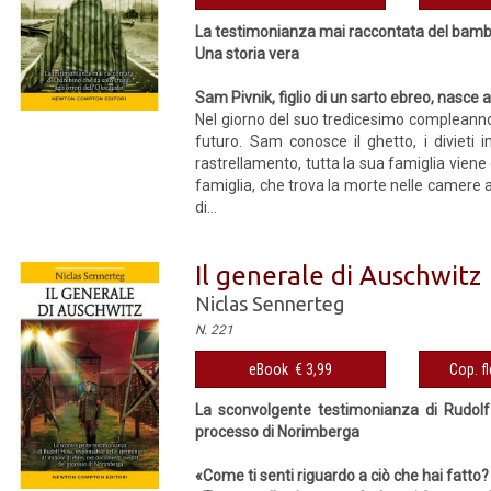
La testimonianza mai raccontata del bambin
Una storia vera
Sam Pivnik, figlio di un sarto ebreo, nasce
Nel giorno del suo tredicesimo compleanno i
futuro. Sam conosce il ghetto, i divieti im
rastrellamento, tutta la sua famiglia vie
famiglia, che trova la morte nelle camere a
di...
Il generale di Auschwitz
Niclas Sennerteg
N. 221
eBook € 3,99
Cop. fl
La sconvolgente testimonianza di Rudolf H
processo di Norimberga
«Come ti senti riguardo a ciò che hai fatto?