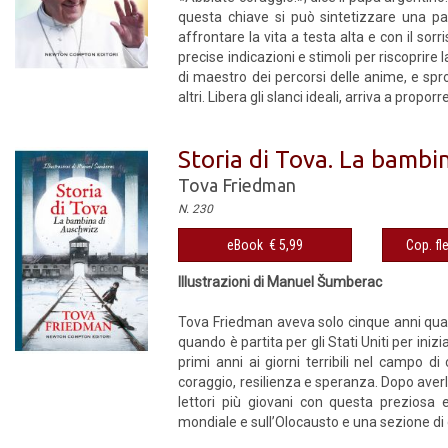
questa chiave si può sintetizzare una p
affrontare la vita a testa alta e con il so
precise indicazioni e stimoli per riscoprire l
di maestro dei percorsi delle anime, e spr
altri. Libera gli slanci ideali, arriva a prop
Storia di Tova. La bambi
Tova Friedman
N. 230
eBook € 5,99
Cop. fl
Illustrazioni di Manuel Šumberac
Tova Friedman aveva solo cinque anni qua
quando è partita per gli Stati Uniti per ini
primi anni ai giorni terribili nel campo d
coraggio, resilienza e speranza. Dopo aver
lettori più giovani con questa preziosa 
mondiale e sull’Olocausto e una sezione di