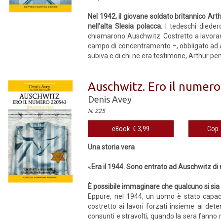
Nel 1942, il giovane soldato britannico Art
nell’alta Slesia polacca.
I tedeschi dieder
chiamarono Auschwitz. Costretto a lavorar
campo di concentramento –, obbligato ad ass
subiva e di chi ne era testimone, Arthur pen
Auschwitz. Ero il numer
Denis Avey
N. 225
eBook € 3,99
Cop. 
Una storia vera
«
Era il 1944. Sono entrato ad Auschwitz di 
È possibile immaginare che qualcuno si si
Eppure, nel 1944, un uomo è stato capace 
costretto ai lavori forzati insieme ai dete
consunti e stravolti, quando la sera fanno 