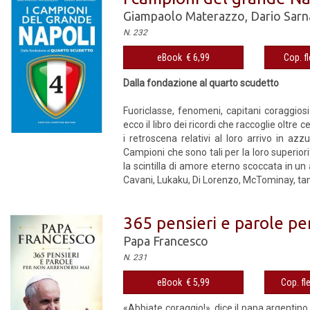
Giampaolo Materazzo
,
Dario Sarn
N. 232
eBook € 6,99
Cop. fl
Dalla fondazione al quarto scudetto
Fuoriclasse, fenomeni, capitani coraggios
ecco il libro dei ricordi che raccoglie oltre
i retroscena relativi al loro arrivo in azzur
Campioni che sono tali per la loro superior
la scintilla di amore eterno scoccata in un
Cavani, Lukaku, Di Lorenzo, McTominay, tant
365 pensieri e parole pe
Papa Francesco
N. 231
eBook € 5,99
Cop. fl
«Abbiate coraggio!», dice il papa argentino