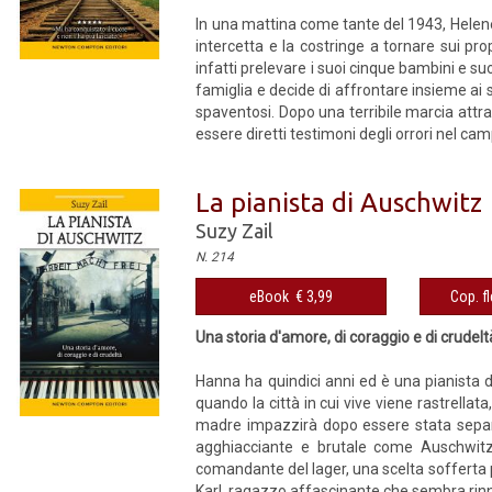
In una mattina come tante del 1943, Helen
intercetta e la costringe a tornare sui pro
infatti prelevare i suoi cinque bambini e su
famiglia e decide di affrontare insieme a
spaventosi. Dopo una terribile marcia attra
essere diretti testimoni degli orrori nel c
La pianista di Auschwitz
Suzy Zail
N. 214
eBook € 3,99
Cop. fl
Una storia d'amore, di coraggio e di crudelt
Hanna ha quindici anni ed è una pianista 
quando la città in cui vive viene rastrella
madre impazzirà dopo essere stata separa
agghiacciante e brutale come Auschwitz. U
comandante del lager, una scelta sofferta pe
Karl, ragazzo affascinante che sembra rinneg