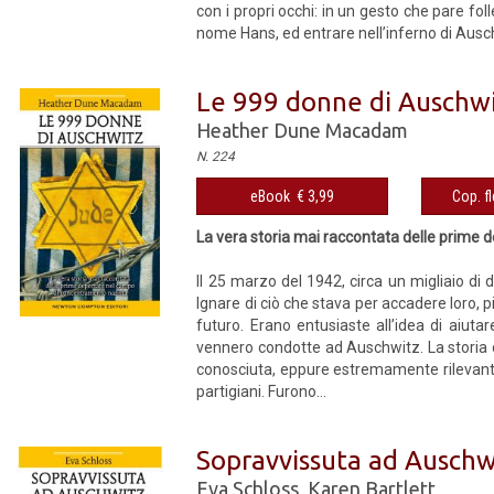
con i propri occhi: in un gesto che pare foll
nome Hans, ed entrare nell’inferno di Ausc
Le 999 donne di Auschw
Heather Dune Macadam
N. 224
eBook € 3,99
Cop. fl
La vera storia mai raccontata delle prime
Il 25 marzo del 1942, circa un migliaio di 
Ignare di ciò che stava per accadere loro, p
futuro. Erano entusiaste all’idea di aiuta
vennero condotte ad Auschwitz. La storia 
conosciuta, eppure estremamente rilevante a
partigiani. Furono...
Sopravvissuta ad Auschw
Eva Schloss
,
Karen Bartlett