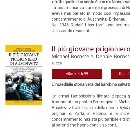
«Tutto quello che sento è che mi fanno male
La testimonianza durante il pro­cesso di
aveva mai parlato in modo così impassibil
concentramento di Auschwitz- Birkenau.
Nel 1946 Rudolf Höss fornì una testimoni
Utilizzando reso­conti...
Il più giovane prigionier
Michael Bornstein
,
Debbie Bornste
N. 220
eBook € 6,99
Cop. fl
L’incredibile storia vera del bambino salva
Un ormai famosissimo filmato d’epoca gir
tramandato ai posteri l’immagine di Michae
Auschwitz tra le braccia della nonna.
Il più
originari di Zarki, in Polonia, e le inc
concentramento nazista più terribile e tri
ai parenti che hanno condiviso con i...