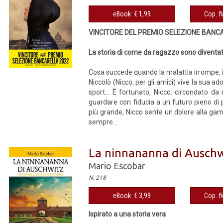
eBook € 1,99
Cop. fl
VINCITORE DEL PREMIO SELEZIONE BANC
La storia di come da ragazzo sono diventato
Cosa succede quando la malattia irrompe, im
Niccolò (Nicco, per gli amici) vive la sua ad
sport… È fortunato, Nicco: circondato da 
guardare con fiducia a un futuro pieno di
più grande, Nicco sente un dolore alla gamb
sempre...
La ninnananna di Auschw
Mario Escobar
N. 218
eBook € 3,99
Cop. fl
Ispirato a una storia vera