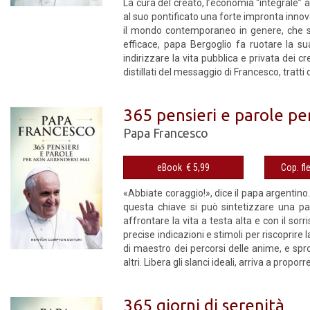
La cura del creato, l’economia “in­tegrale”
al suo pon­tificato una forte impronta inno­v
il mondo contem­poraneo in genere, che s
efficace, papa Bergoglio fa ruo­tare la su
indirizzare la vita pubblica e privata dei c
distillati del messag­gio di Francesco, tratti d
365 pensieri e parole pe
Papa Francesco
eBook € 5,99
«Abbiate coraggio!», dice il papa argentino
questa chiave si può sintetizzare una p
affrontare la vita a testa alta e con il so
precise indicazioni e stimoli per riscoprire l
di maestro dei percorsi delle anime, e spr
altri. Libera gli slanci ideali, arriva a prop
365 giorni di serenità