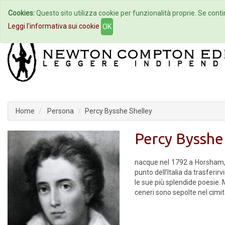
Cookies:
Questo sito utilizza cookie per funzionalità proprie. Se contin
Home
Autori
Eventi
Col
Leggi l'informativa sui cookie
OK
Home
Persona
Percy Bysshe Shelley
Percy Bysshe
nacque nel 1792 a Horsham, n
punto dell’Italia da trasferir
le sue più splendide poesie. M
ceneri sono sepolte nel cimit