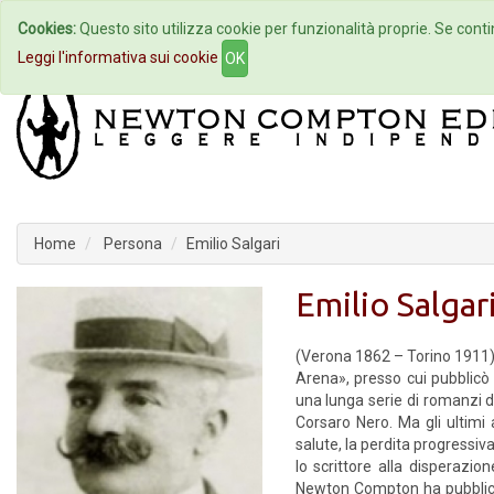
Cookies:
Questo sito utilizza cookie per funzionalità proprie. Se contin
Home
Autori
Eventi
Col
Leggi l'informativa sui cookie
OK
Home
Persona
Emilio Salgari
Emilio Salgar
(Verona 1862 – Torino 1911) 
Arena», presso cui pubblicò
una lunga serie di romanzi d
Corsaro Nero. Ma gli ultimi 
salute, la perdita progressiva
lo scrittore alla disperazio
Newton Compton ha pubbli