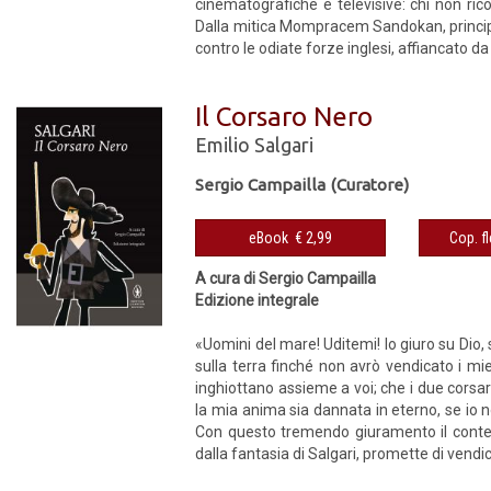
cinematografiche e televisive: chi non ric
Dalla mitica Mompracem Sandokan, principe
contro le odiate forze inglesi, affiancato da u
Il Corsaro Nero
Emilio Salgari
Sergio Campailla (Curatore)
eBook € 2,99
A cura di Sergio Campailla
Edizione integrale
«Uomini del mare! Uditemi! Io giuro su Dio
sulla terra finché non avrò vendicato i mie
inghiottano assieme a voi; che i due corsa
la mia anima sia dannata in eterno, se io 
Con questo tremendo giuramento il conte d
dalla fantasia di Salgari, promette di vendic