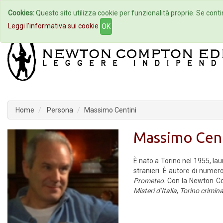
Cookies:
Questo sito utilizza cookie per funzionalità proprie. Se contin
Home
Autori
Eventi
Col
Leggi l'informativa sui cookie
OK
Home
Persona
Massimo Centini
Massimo Cent
È nato a Torino nel 1955, lau
stranieri. È autore di numero
Prometeo
. Con la Newton Com
Misteri d’Italia
,
Torino crimina