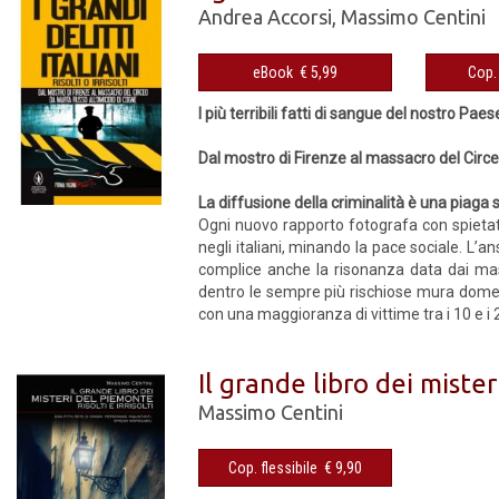
Andrea Accorsi
,
Massimo Centini
eBook € 5,99
I più terribili fatti di sangue del nostro Paes
Dal mostro di Firenze al massacro del Circe
La diffusione della criminalità è una piaga s
Ogni nuovo rapporto fotografa con spietata
negli italiani, minando la pace sociale. L’a
complice anche la risonanza data dai mas
dentro le sempre più rischiose mura domest
con una maggioranza di vittime tra i 10 e i 2
Il grande libro dei misteri
Massimo Centini
Cop. flessibile € 9,90