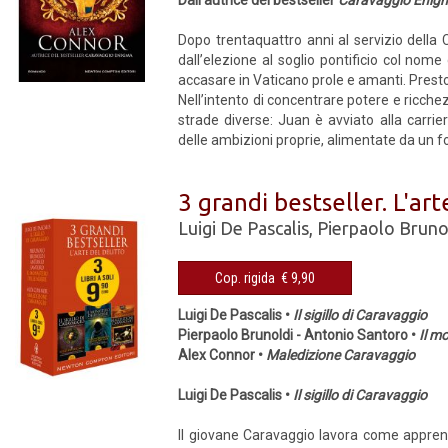
Dall’autrice del bestseller
Caravaggio Enig
Dopo trentaquattro anni al servizio della 
dall’elezione al soglio pontificio col nom
accasare in Vaticano prole e amanti. Presto, 
Nell’intento di concentrare potere e ricchez
strade diverse: Juan è avviato alla carrie
delle ambizioni proprie, alimentate da un fo
3 grandi bestseller. L'art
Luigi De Pascalis
,
Pierpaolo Bruno
Cop. rigida € 9,90
Luigi De Pascalis •
Il sigillo di Caravaggio
Pierpaolo Brunoldi - Antonio Santoro •
Il m
Alex Connor •
Maledizione Caravaggio
Luigi De Pascalis •
Il sigillo di Caravaggio
Il giovane Caravaggio lavora come apprend