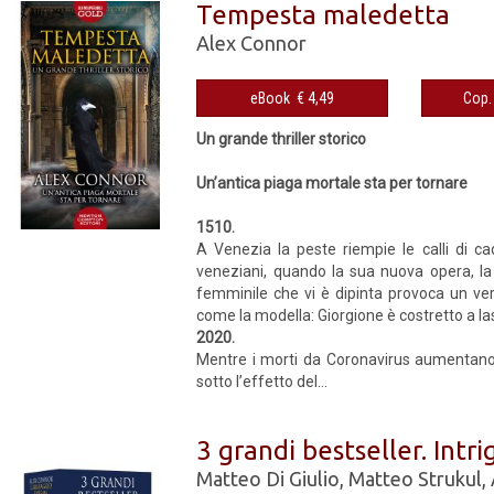
Tempesta maledetta
Alex Connor
eBook € 4,49
Un grande thriller storico
Un’antica piaga mortale sta per tornare
1510.
A Venezia la peste riempie le calli di ca
veneziani, quando la sua nuo­va opera, l
femminile che vi è dipinta provoca un vero
come la modella: Giorgione è costretto a la­sc
2020.
Mentre i morti da Coronavirus au­mentano, 
sotto l’effetto del...
3 grandi bestseller. Intri
Matteo Di Giulio
,
Matteo Strukul
,