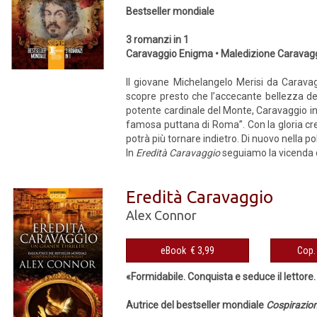
Bestseller mondiale
3 romanzi in 1
Caravaggio Enigma • Maledizione Caravagg
Il giovane Michelangelo Merisi da Carava
scopre presto che l’accecante bellezza del
potente cardinale del Monte, Caravaggio ini
famosa puttana di Roma”. Con la gloria cre
potrà più tornare indietro. Di nuovo nella po
In
Eredità Caravaggio
seguiamo la vicenda di
Eredità Caravaggio
Alex Connor
eBook € 3,99
«Formidabile. Conquista e seduce il lettore
Autrice del bestseller mondiale
Cospirazio