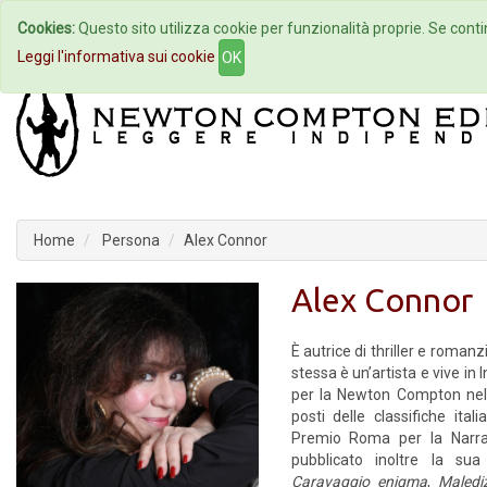
Cookies:
Questo sito utilizza cookie per funzionalità proprie. Se contin
Home
Autori
Eventi
Col
Leggi l'informativa sui cookie
OK
Home
Persona
Alex Connor
Alex Connor
È autrice di thriller e romanz
stessa è un’artista e vive in I
per la Newton Compton nel 2
posti delle classifiche ita
Premio Roma per la Narra
pubblicato inoltre la su
Caravaggio enigma
,
Maledi