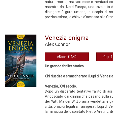
nature morte, ma vorrebbe cimentarsi con s
maestro dal Nord Europa, una tavoletta d
dipingere fi gure umane, lo ricopia di n
preziosissimo, la chiave d’accesso alla Gr
...
Venezia enigma
Alex Connor
eBook € 4,49
Un grande thriller storico
Chi riuscirà a smascherare i Lupi di Venezi
Venezia, XVI secolo.
Dopo un disperato tentativo fallito di as
Angosciato dai crimini che pesano sulla su
der Witt. Ma der Witt brama vendetta: è gi
città; omicidi legati ai famigerati Lupi di V
la minaccia dello spietato Pietro Aretino, d