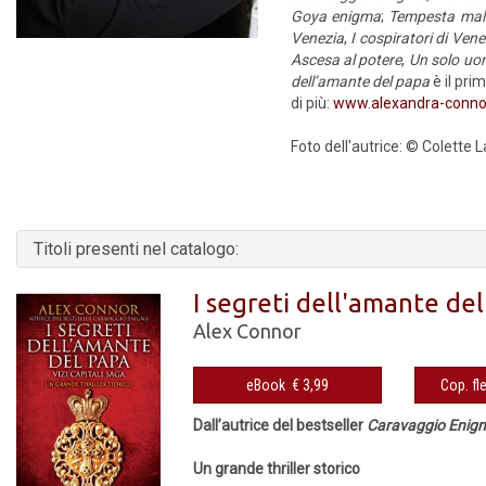
Goya enigma
;
Tempesta mal
Venezia
,
I cospiratori di Ven
Ascesa al potere
,
Un solo uo
dell’amante del papa
è il pri
di più:
www.alexandra-connor
Foto dell'autrice: © Colette 
Titoli presenti nel catalogo:
I segreti dell'amante del
Alex Connor
eBook € 3,99
Dall’autrice del bestseller
Caravaggio Enig
Un grande thriller storico