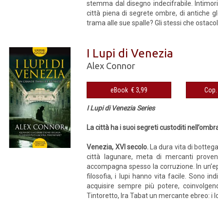
stemma dal disegno indecifrabile. Intimor
città piena di segrete ombre, di antiche glo
trama alle sue spalle? Gli stessi che ostacol
I Lupi di Venezia
Alex Connor
eBook € 3,99
I Lupi di Venezia Series
La città ha i suoi segreti custoditi nell’ombr
Venezia, XVI secolo.
La dura vita di bottega
città lagunare, meta di mercanti proven
accompagna spesso la corruzione. In un’epoc
filosofia, i lupi hanno vita facile. Sono i
acquisire sempre più potere, coinvolgen
Tintoretto, Ira Tabat un mercante ebreo: i lo