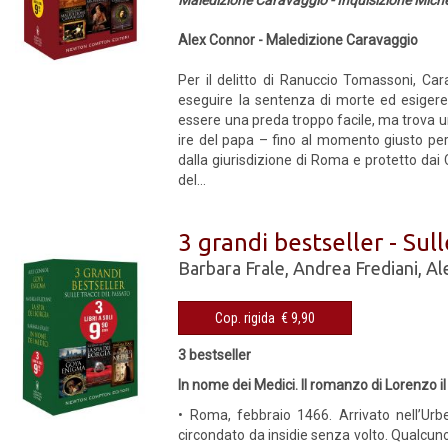
Maledizione Caravaggio - Inquisizione Michel
Alex Connor - Maledizione Caravaggio
Per il delitto di Ranuccio Tomassoni, Car
eseguire la sentenza di morte ed esigere 
essere una preda troppo facile, ma trova un
ire del papa – fino al momento giusto per
dalla giurisdizione di Roma e protetto dai 
del...
3 grandi bestseller - Sul
Barbara Frale
,
Andrea Frediani
,
Al
Cop. rigida € 9,90
3 bestseller
In nome dei Medici. Il romanzo di Lorenzo i
• Roma, febbraio 1466. Arrivato nell’Urbe
circondato da insidie senza volto. Qualcuno,