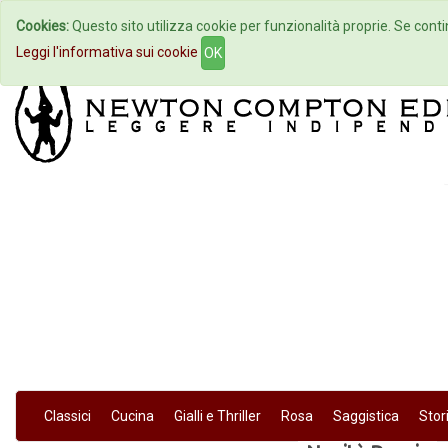
Cookies:
Questo sito utilizza cookie per funzionalità proprie. Se contin
Home
Autori
Eventi
Col
Leggi l'informativa sui cookie
OK
Classici
Cucina
Gialli e Thriller
Rosa
Saggistica
Stor