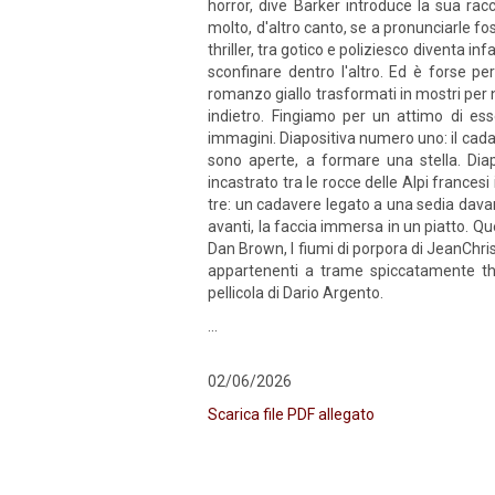
horror, dive Barker introduce la sua racc
molto, d'altro canto, se a pronunciarle f
thriller, tra gotico e poliziesco diventa i
sconfinare dentro l'altro. Ed è forse p
romanzo giallo trasformati in mostri per
indietro. Fingiamo per un attimo di ess
immagini. Diapositiva numero uno: il cad
sono aperte, a formare una stella. Dia
incastrato tra le rocce delle Alpi frances
tre: un cadavere legato a una sedia davan
avanti, la faccia immersa in un piatto. Qu
Dan Brown, I fiumi di porpora di JeanChris
appartenenti a trame spiccatamente thr
pellicola di Dario Argento.
...
02/06/2026
Scarica file PDF allegato